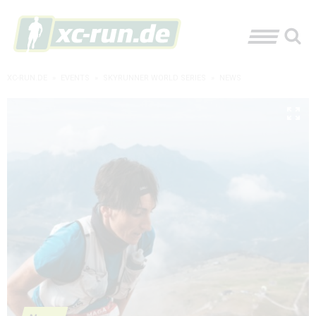
XC-RUN.DE
»
EVENTS
»
SKYRUNNER WORLD SERIES
»
NEWS