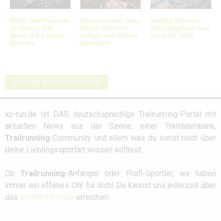
Elliott und Pannone
Extremwetter beim
Yading Skyrace:
gewinnen den
Ibarra Skyrace:
Höhenjagd auf dem
Beast of Big Creek
Quispe und Nilsson
Dach der Welt
Skyrace
gewinnen
Schreibe einen Kommentar
xc-run.de ist DAS deutschsprachige Trailrunning-Portal mit
aktuellen News aus der Szene, einer Traildatenbank,
Trailrunning
-Community und allem was du sonst noch über
deine Lieblingssportart wissen solltest.
Ob
Trailrunning
-Anfänger oder Profi-Sportler, wir haben
immer ein offenes Ohr für dich! Du kannst uns jederzeit über
das
Kontaktformular
erreichen.