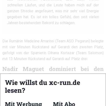
schnellen Läufen, und die Leute haben mich auf der
ganzen Strecke angefeuert, was mir sehr viel Energie
gegeben hat. Es ist ein tolles Gefühl, den seit vielen
Jahren bestehenden Rekord zu schlagen.
Die Rumänin Madeline Amarirei (Team ASD Pegarun) belegte
mit vier Minuten Rückstand auf Gerardi den zweiten Platz,
gefolgt von der Spanierin Oihana Kortazar (Team Salomon)
mit 13 Minuten Rückstand auf Gerardi auf Platz drei.
Nadir Maguet dominiert bei den
Männern
Wie willst du xc-run.de
Bei den Männern setzte sich der italienische Skyrunner Nadir
lesen?
Maguet (Team La Sportiva) gegen die Konkurrenz durch,
nachdem er das Rennen ebenfalls von Anfang bis Ende
Mit Werbung
Mit Abo
angeführt hatte. Maguets makellose Leistung wurde mit