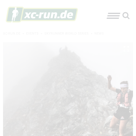
XC-RUN.DE
»
EVENTS
»
SKYRUNNER WORLD SERIES
»
NEWS