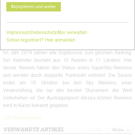
exploring Japan with the friends I have made on the
Akzeptieren und weiter
Skyrunning circuit. Someone who is happy to throw
themselves down a steep rocky descent is the sort of person I
like to hang out with
.”
Impressum
Datenschutz
Abo verwalten
Schon registriert? Hier anmelden
Neues Rennformat 2019
Im Jahr 2019 zählen alle Ergebnisse zum gleichen Ranking.
Der Kalender besteht aus 15 Rennen in 11 Ländern. Vier
dieser Rennen haben den Status eines SuperSky-Rennens
und werden durch doppelte Punktzahl entlohnt. Die Saison
endet am 19. Oktober bei den Sky Masters, einer
Veranstaltung, die nur den besten Skyrunnern der Welt
vorbehalten ist. Der Austragungsort dieses letzten Rennens
wird in Kürze bekannt gegeben.
Zum Rennkalender
VERWANDTE ARTIKEL
Zurück
Weiter