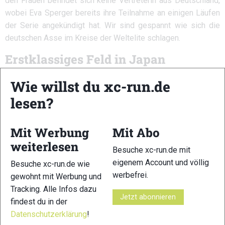
den Frauen befindet sich keine Vertreterin aus Deutschland,
wobei Eva Sperger bereits ihre Teilnahme an einigen Läufen
der Serie angekündigt hat. Wir sind gespannt wie sich die
deutschen Asse im Kreise der Weltelite schlagen.
Erstklassiges Feld in Japan
Bereits beim ersten Rennen in Japan wird es hochkompetitiv
Wie willst du xc-run.de
– stehen doch mit Pascal Egli und Holly Page gleich die
lesen?
beiden Gewinner der letztjährigen Skyrunning Classic Serie
an der Startlinie:
Mit Werbung
Mit Abo
Pressestimmen der Favoriten
weiterlesen
Besuche xc-run.de mit
Pascal Egli (SUI): “
My first destination will be in Japan.
eigenem Account und völlig
Besuche xc-run.de wie
Usually the Japanese runners come to Europe, so it’s good to
werbefrei.
gewohnt mit Werbung und
change sides this time. One race that can be really defining
Tracking. Alle Infos dazu
for my season is Livigno Skymarathon, I would finally like to
Jetzt abonnieren
findest du in der
win there.
”
Datenschutzerklärung
!
Holly Page (GBR): “
This year I am looking forward to