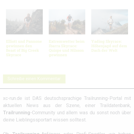
Elliott und Pannone
Extremwetter beim
Yading Skyrace:
gewinnen den
Ibarra Skyrace:
Höhenjagd auf dem
Beast of Big Creek
Quispe und Nilsson
Dach der Welt
Skyrace
gewinnen
Schreibe einen Kommentar
xc-run.de ist DAS deutschsprachige Trailrunning-Portal mit
aktuellen News aus der Szene, einer Traildatenbank,
Trailrunning
-Community und allem was du sonst noch über
deine Lieblingssportart wissen solltest.