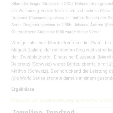
Kilometer langen Strecke mit 2.052 Höhenmetern gespick
der Welt anzog, verliert leider mehr und mehr an Glanz. 
Dragomir (Rumänien) gewann ihr fünftes Rennen der Sk
Serie. Dragomir gewann in 2:55h. Johanna Åström (Schwe
Österreicherin Stephanie Kröll wurde starke Vierte.
Weniger als eine Minute trennten die Zweit- bi
Maguet (Italien), der mit seinem Sieg weit vorne 
der Zweitplatzierte. Elhousine Elazzaoui (Maro
Delorenzi (Schweiz) wurde Dritter, ebenfalls mit 
Mathys (Schweiz). Beeindruckend die Leistung de
(die World Series startete damals in einem gesond
Ergebnisse
https://xc-run.de/aktuelles/ergebnisse/trailrun/
Javelina Jundred Mile