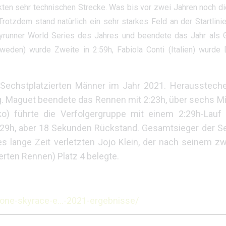
ten sehr technischen Strecke. Was bis vor zwei Jahren noch d
Trotzdem stand natürlich ein sehr starkes Feld an der Startlini
yrunner World Series des Jahres und beendete das Jahr als 
den) wurde Zweite in 2:59h, Fabiola Conti (Italien) wurde Dr
s Sechstplatzierten Männer im Jahr 2021. Herausstech
lag. Maguet beendete das Rennen mit 2:23h, über sechs M
kko) führte die Verfolgergruppe mit einem 2:29h-Lauf
2:29h, aber 18 Sekunden Rückstand. Gesamtsieger der Se
s lange Zeit verletzten Jojo Klein, der nach seinem zw
erten Rennen) Platz 4 belegte.
limone-skyrace-e…-2021-ergebnisse/