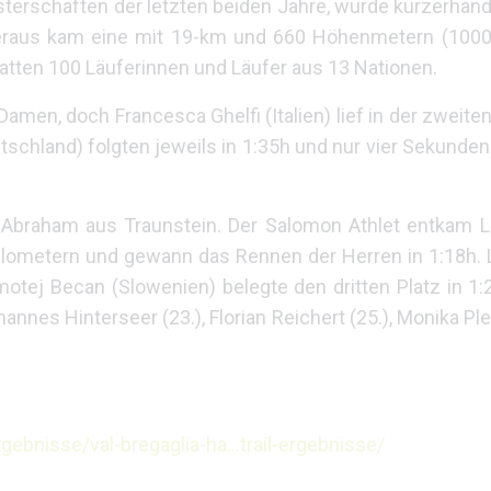
sterschaften der letzten beiden Jahre, wurde kurzerhan
 Heraus kam eine mit 19-km und 660 Höhenmetern (100
atten 100 Läuferinnen und Läufer aus 13 Nationen.
Damen, doch Francesca Ghelfi (Italien) lief in der zweite
tschland) folgten jeweils in 1:35h und nur vier Sekunde
 Abraham aus Traunstein. Der Salomon Athlet entkam L
lometern und gewann das Rennen der Herren in 1:18h. L
otej Becan (Slowenien) belegte den dritten Platz in 1:
nnes Hinterseer (23.), Florian Reichert (25.), Monika Ple
rgebnisse/val-bregaglia-ha…trail-ergebnisse/