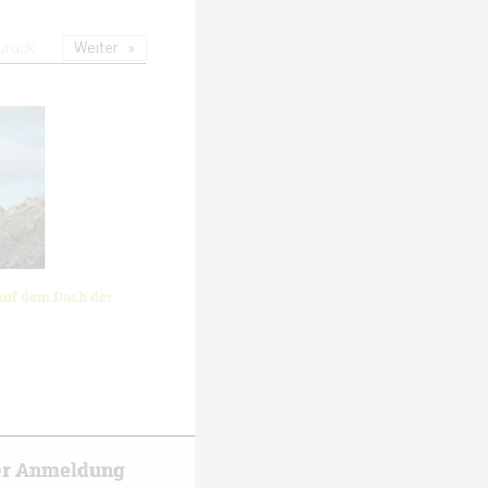
urück
Weiter
auf dem Dach der
er Anmeldung