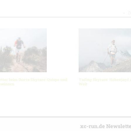
Z
ter beim Ibarra Skyrace: Quispe und
Yading Skyrace: Höhenjagd 
gewinnen
Welt
r
xc-run.de Newslett