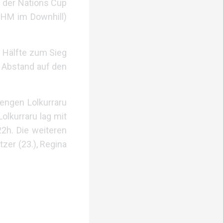
d der Nations Cup
0HM im Downhill)
n Hälfte zum Sieg
n Abstand auf den
engen Lolkurraru
olkurraru lag mit
22h. Die weiteren
tzer (23.), Regina