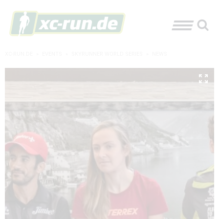
XC-RUN.DE
»
EVENTS
»
SKYRUNNER WORLD SERIES
»
NEWS