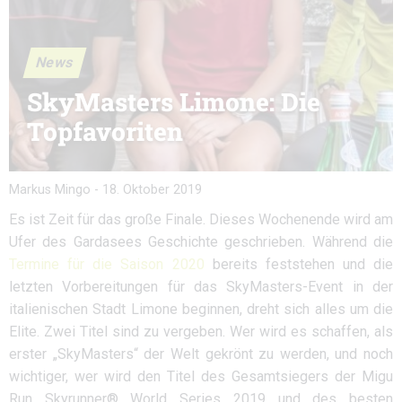
News
SkyMasters Limone: Die
Topfavoriten
Markus Mingo
-
18. Oktober 2019
Es ist Zeit für das große Finale. Dieses Wochenende wird am
Ufer des Gardasees Geschichte geschrieben. Während die
Termine für die Saison 2020
bereits feststehen und die
letzten Vorbereitungen für das SkyMasters-Event in der
italienischen Stadt Limone beginnen, dreht sich alles um die
Elite. Zwei Titel sind zu vergeben. Wer wird es schaffen, als
erster „SkyMasters“ der Welt gekrönt zu werden, und noch
wichtiger, wer wird den Titel des Gesamtsiegers der Migu
Run Skyrunner® World Series 2019 und des besten