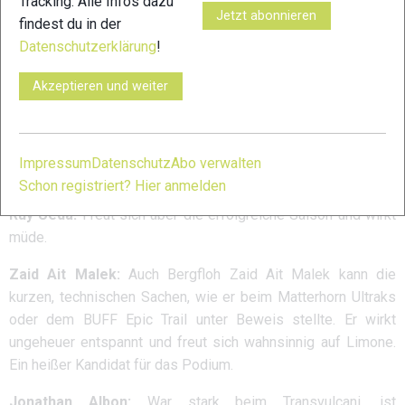
Tracking. Alle Infos dazu
Das bedeutet, hier könnte für Hillary einiges möglich sein.
Jetzt abonnieren
findest du in der
Datenschutzerklärung
!
Oriol Cardona:
Wirkt extrem sympathisch und geerdet. Er
sieht das Ganze auch als guten Test für seine Skisaison („I`m
Akzeptieren und weiter
also a Skimo-Athlet“), dem die kurzen, sehr technischen
Kurse entgegenkommen. DER Favorit!
Interessant: Oriol machte im August eine längere Pause, um
Impressum
Datenschutz
Abo verwalten
im Herbst wieder voll angreifen zu können.
Schon registriert? Hier anmelden
Ruy Ueda:
Freut sich über die erfolgreiche Saison und wirkt
müde.
Zaid Ait Malek:
Auch Bergfloh Zaid Ait Malek kann die
kurzen, technischen Sachen, wie er beim Matterhorn Ultraks
oder dem BUFF Epic Trail unter Beweis stellte. Er wirkt
ungeheuer entspannt und freut sich wahnsinnig auf Limone.
Ein heißer Kandidat für das Podium.
Jonathan Albon:
War stark beim Transvulcani, ist