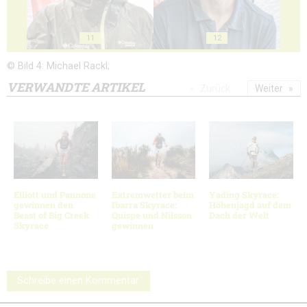
11
12
© Bild 4: Michael Rackl;
VERWANDTE ARTIKEL
Zurück
Weiter
Elliott und Pannone
Extremwetter beim
Yading Skyrace:
gewinnen den
Ibarra Skyrace:
Höhenjagd auf dem
Beast of Big Creek
Quispe und Nilsson
Dach der Welt
Skyrace
gewinnen
Schreibe einen Kommentar