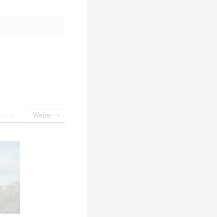
urück
Weiter