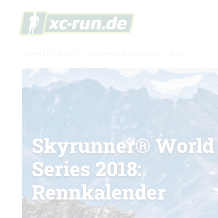
XC-RUN.DE
»
EVENTS
»
SKYRUNNER WORLD SERIES
»
NEWS
Skyrunner® World
Series 2018:
Rennkalender