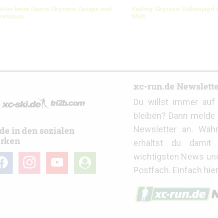
ter beim Ibarra Skyrace: Quispe und
Yading Skyrace: Höhenjagd 
gewinnen
Welt
r
xc-run.de Newslett
Du willst immer au
bleiben? Dann melde 
Newsletter an. Wäh
de in den sozialen
rken
erhältst du damit 
wichtigsten News un
cebook
instagram
youtube
user-
Postfach. Einfach hie
circle