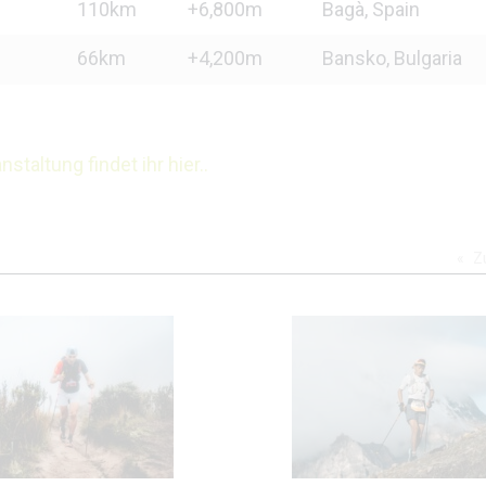
110km
+6,800m
Bagà, Spain
66km
+4,200m
Bansko, Bulgaria
taltung findet ihr hier..
Z