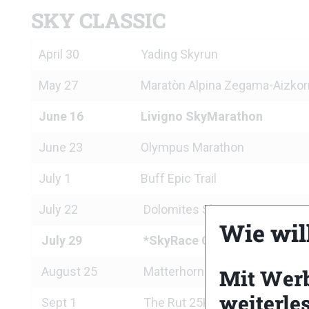
SKY CLASSIC
April 30
Yading Skyrun
May 27
Maratòn Alpina Zegama-Aizkorr
June 16
Livigno SkyMarathon
June 23
Olympus Marathon
July 1
Buff Epic Trail
July 22
Dolomites SkyRace
Wie wil
July 29
*SkyRace Comapedrosa
August 25
Matterhorn Ultraks « Sky »
Mit Wer
weiterle
Sept 1
The Rut 25K