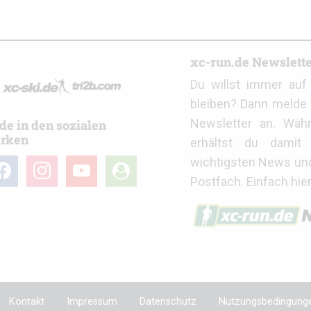
r
xc-run.de Newslett
Du willst immer au
bleiben? Dann melde 
Newsletter an. Wäh
de in den sozialen
rken
erhältst du damit 
wichtigsten News un
cebook
instagram
youtube
user-
Postfach. Einfach hie
circle
Kontakt
Impressum
Datenschutz
Nutzungsbedingung