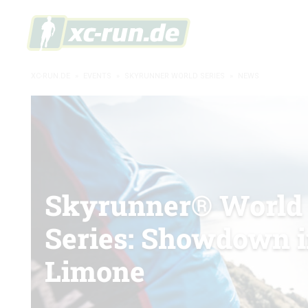
XC-RUN.DE
»
EVENTS
»
SKYRUNNER WORLD SERIES
»
NEWS
Skyrunner® World
Series: Showdown 
Limone