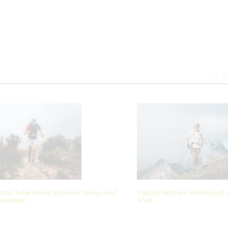
Z
ter beim Ibarra Skyrace: Quispe und
Yading Skyrace: Höhenjagd 
gewinnen
Welt