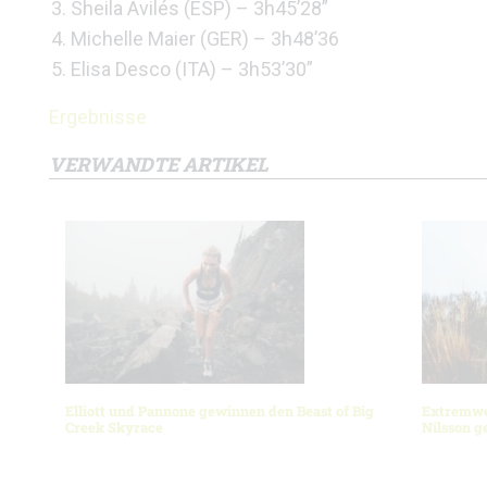
Sheila Avilés (ESP) – 3h45’28”
Michelle Maier (GER) – 3h48’36
Elisa Desco (ITA) – 3h53’30”
Ergebnisse
VERWANDTE ARTIKEL
Elliott und Pannone gewinnen den Beast of Big
Extremwet
Creek Skyrace
Nilsson 