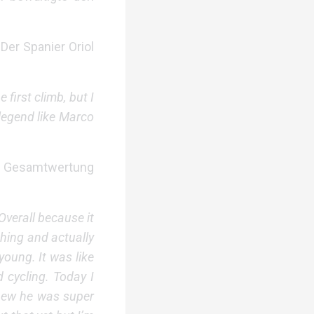
Der Spanier Oriol
e first climb, but I
 legend like Marco
der Gesamtwertung
Overall because it
thing and actually
young. It was like
d cycling. Today I
 knew he was super