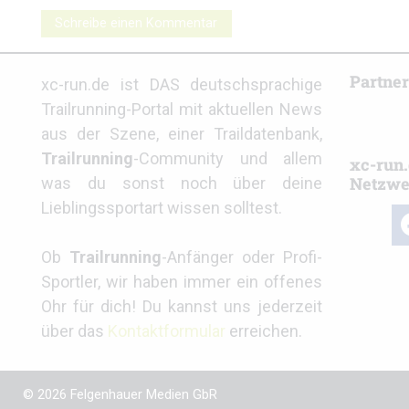
Schreibe einen Kommentar
Partne
xc-run.de ist DAS deutschsprachige
Trailrunning-Portal mit aktuellen News
aus der Szene, einer Traildatenbank,
Trailrunning
-Community und allem
xc-run.
Netzwe
was du sonst noch über deine
Lieblingssportart wissen solltest.
fa
Ob
Trailrunning
-Anfänger oder Profi-
Sportler, wir haben immer ein offenes
Ohr für dich! Du kannst uns jederzeit
über das
Kontaktformular
erreichen.
© 2026 Felgenhauer Medien GbR