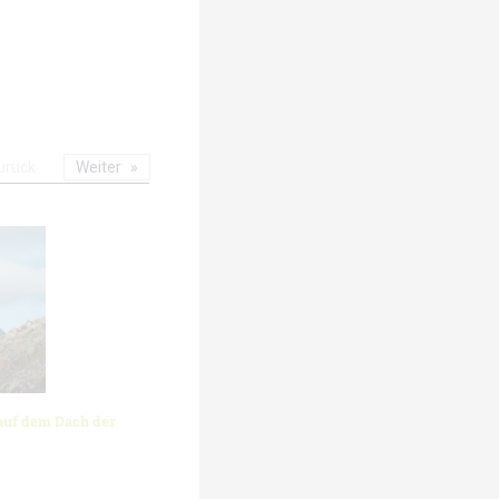
urück
Weiter
auf dem Dach der