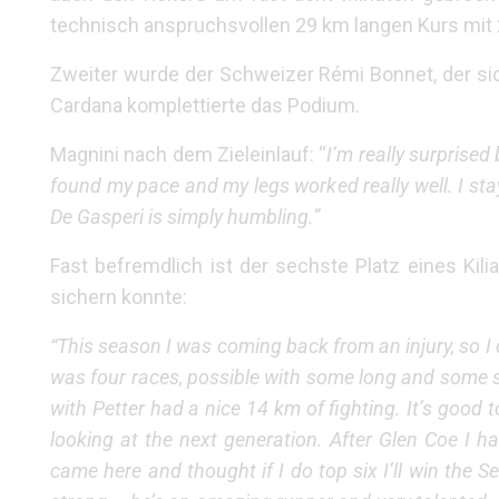
technisch anspruchsvollen 29 km langen Kurs mit 
Zweiter wurde der Schweizer Rémi Bonnet, der sic
Cardana komplettierte das Podium.
Magnini nach dem Zieleinlauf: “
I’m really surprised b
found my pace and my legs worked really well. I sta
De Gasperi is simply humbling.”
Fast befremdlich ist der sechste Platz eines Kil
sichern konnte:
“This season I was coming back from an injury, so I d
was four races, possible with some long and some sh
with Petter had a nice 14 km of fighting. It’s good 
looking at the next generation. After Glen Coe I ha
came here and thought if I do top six I’ll win the 