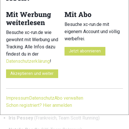
William Boffelli
(Italien, Team Kailas, Sieger Matterhorn
Mit Werbung
Mit Abo
Ultraks Extreme)
weiterlesen
Besuche xc-run.de mit
Gianluca Ghiano
(Italien, Team Brooks)
eigenem Account und völlig
Besuche xc-run.de wie
Dimas Pereira
(Spanien, Team Asics)
werbefrei.
gewohnt mit Werbung und
Tracking. Alle Infos dazu
Luka Kovačič
(Slowenien, Team Dynafit)
Jetzt abonnieren
findest du in der
Datenschutzerklärung
!
Pascal Egli
(Schweiz)
Clement Bruchon
(Frankreich, Team Nike Trail)
Akzeptieren und weiter
Marc Bernandes
(Spanien, Team FEEC)
Frauen
Impressum
Datenschutz
Abo verwalten
Schon registriert? Hier anmelden
Maria Christen
(Schweiz, Team Scott Running)
Iris Pessey
(Frankreich, Team Scott Running)