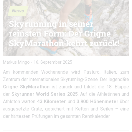
News
Skyrunning in seiner
reinsten Form: Der Grigne
SkyMarathon kehrt zurück!
Markus Mingo
-
16. September 2025
Am kommenden Wochenende wird Pasturo, Italien, zum
Zentrum der internationalen Skyrunning-Szene. Der legendäre
Grigne SkyMarathon
ist zurück und bildet die 18. Etappe
der
Skyrunner World Series 2025
. Auf die Athletinnen und
Athleten warten
43 Kilometer
und
3.900 Höhenmeter
über
ausgesetzte Grate, gesichert mit Ketten und Seilen – eine
der härtesten Prüfungen im gesamten Rennkalender.