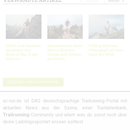
VERWANDTE ARTIKEL
Zurück
Weiter
Elliott und Pannone
Extremwetter beim
Yading Skyrace:
gewinnen den
Ibarra Skyrace:
Höhenjagd auf dem
Beast of Big Creek
Quispe und Nilsson
Dach der Welt
Skyrace
gewinnen
Schreibe einen Kommentar
xc-run.de ist DAS deutschsprachige Trailrunning-Portal mit
aktuellen News aus der Szene, einer Traildatenbank,
Trailrunning
-Community und allem was du sonst noch über
deine Lieblingssportart wissen solltest.