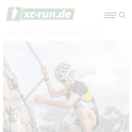
XC-RUN.DE
»
EVENTS
»
SKYRUNNER WORLD SERIES
»
NEWS