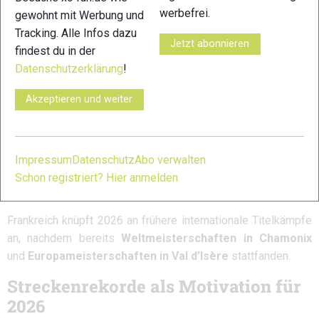
Beaufortain-Massivs bietet nicht nur sportliche
werbefrei.
gewohnt mit Werbung und
Höchstleistungen, sondern auch ein spektakuläres Erlebnis
Tracking. Alle Infos dazu
Jetzt abonnieren
für Zuschauerinnen und Zuschauer.
findest du in der
Datenschutzerklärung
!
Frankreich erneut im Fokus des
internationalen Skyrunnings
Akzeptieren und weiter
Seit ihrer Einführung im Jahr
2023
wurden die Masters
Skyrunning World Championships bereits in
Italien, Portugal
und Bulgarien
ausgetragen.
2025 nahmen 23 Nationen teil
,
Impressum
Datenschutz
Abo verwalten
17 Länder gewannen Medaillen. Portugal führte die
Schon registriert? Hier anmelden
Nationenwertung an, gefolgt von Japan und Bulgarien.
Frankreich knüpft 2026 an frühere internationale Titelkämpfe
an, nachdem bereits
Weltmeisterschaften in Chamonix
und
Europameisterschaften in Val d’Isère
stattfanden.
Streckenrekorde als Motivation für
2026