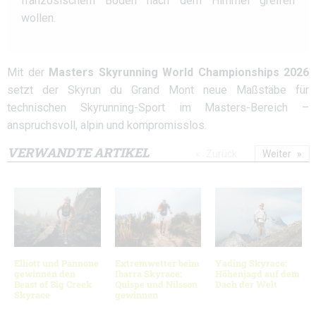
französischem Boden nach dem Himmel greifen
wollen.
Mit der
Masters Skyrunning World Championships 2026
setzt der Skyrun du Grand Mont neue Maßstäbe für
technischen Skyrunning-Sport im Masters-Bereich –
anspruchsvoll, alpin und kompromisslos.
VERWANDTE ARTIKEL
Zurück
Weiter
Elliott und Pannone
Extremwetter beim
Yading Skyrace:
gewinnen den
Ibarra Skyrace:
Höhenjagd auf dem
Beast of Big Creek
Quispe und Nilsson
Dach der Welt
Skyrace
gewinnen