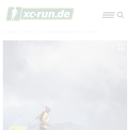
XC-RUN.DE
»
EVENTS
»
SKYRUNNER WORLD SERIES
»
NEWS