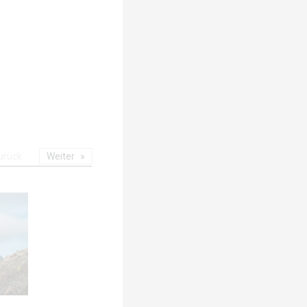
urück
Weiter