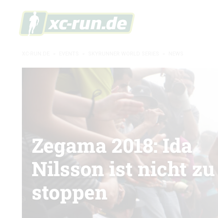
XC-RUN.DE
»
EVENTS
»
SKYRUNNER WORLD SERIES
»
NEWS
Zegama 2018: Ida
Nilsson ist nicht zu
stoppen