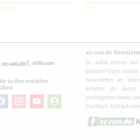
ter beim Ibarra Skyrace: Quispe und
Yading Skyrace: Höhenjagd 
gewinnen
Welt
r
xc-run.de Newslett
Du willst immer au
bleiben? Dann melde 
Newsletter an. Wäh
de in den sozialen
rken
erhältst du damit 
wichtigsten News un
cebook
instagram
youtube
user-
Postfach. Einfach hie
circle