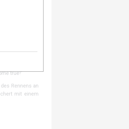
nd schließlich in
 (NOR) mit einer
ome true!”
t des Rennens an
ichert mit einem