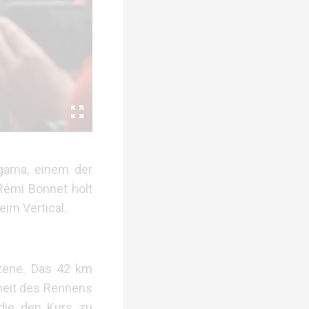
gama, einem der
Rémi Bonnet holt
im Vertical.
Szene. Das 42 km
theit des Rennens
die den Kurs zu