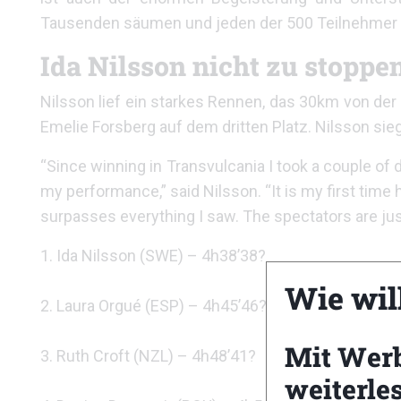
Tausenden säumen und jeden der 500 Teilnehmer w
Ida Nilsson nicht zu stoppe
Nilsson lief ein starkes Rennen, das 30km von der
Emelie Forsberg auf dem dritten Platz. Nilsson sieg
“Since winning in Transvulcania I took a couple of 
my performance,” said Nilsson. “It is my first time 
surpasses everything I saw. The spectators are jus
1. Ida Nilsson (SWE) – 4h38’38?
Wie wil
2. Laura Orgué (ESP) – 4h45’46?
Mit Wer
3. Ruth Croft (NZL) – 4h48’41?
weiterle