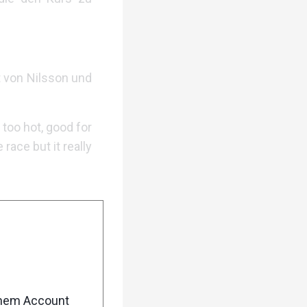
t von Nilsson und
 too hot, good for
race but it really
enem Account