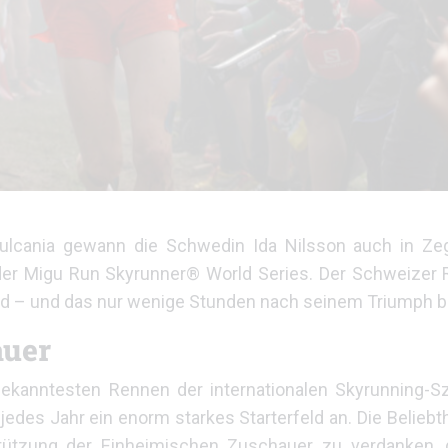
lcania gewann die Schwedin Ida Nilsson auch in Ze
der Migu Run Skyrunner® World Series. Der Schweizer 
d – und das nur wenige Stunden nach seinem Triumph be
auer
 bekanntesten Rennen der internationalen Skyrunning-
edes Jahr ein enorm starkes Starterfeld an. Die Belieb
tützung der Einheimischen Zuschauer zu verdanken, 