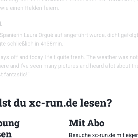
ie einen Helden feiern.
n
 Spanierin Laura Orgué auf angeführt wurde, dicht gefolg
te schließlich in 4h38min.
days off and today I felt quite fresh. The weather was not
here and I’ve seen many pictures and heard a lot about the 
t fantastic!“
lst du xc-run.de lesen?
bung
Mit Abo
sen
Besuche xc-run.de mit eig