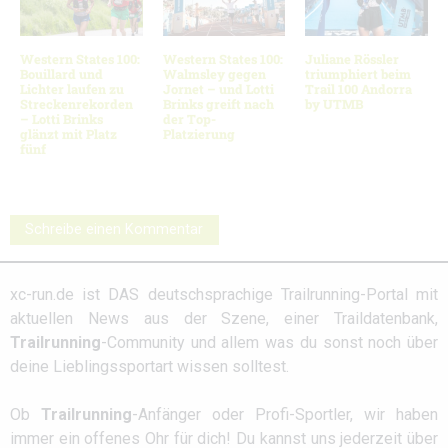
Western States 100:
Western States 100:
Juliane Rössler
Bouillard und
Walmsley gegen
triumphiert beim
Lichter laufen zu
Jornet – und Lotti
Trail 100 Andorra
Streckenrekorden
Brinks greift nach
by UTMB
– Lotti Brinks
der Top-
glänzt mit Platz
Platzierung
fünf
Schreibe einen Kommentar
xc-run.de ist DAS deutschsprachige Trailrunning-Portal mit
aktuellen News aus der Szene, einer Traildatenbank,
Trailrunning
-Community und allem was du sonst noch über
deine Lieblingssportart wissen solltest.
Ob
Trailrunning
-Anfänger oder Profi-Sportler, wir haben
immer ein offenes Ohr für dich! Du kannst uns jederzeit über