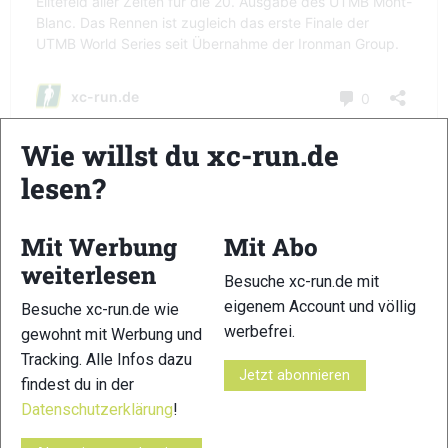
Wie willst du xc-run.de
lesen?
Eine Einschätzung der DACH-
Athleten:
Mit Werbung
Mit Abo
weiterlesen
Besuche xc-run.de mit
Hier erfahrt ihr, wie es um die Chancen der DACH-Starter
eigenem Account und völlig
Besuche xc-run.de wie
steht
werbefrei.
gewohnt mit Werbung und
Eine Übersicht der Rennen in der
Tracking. Alle Infos dazu
UTMB Woche
Jetzt abonnieren
findest du in der
Datenschutzerklärung
!