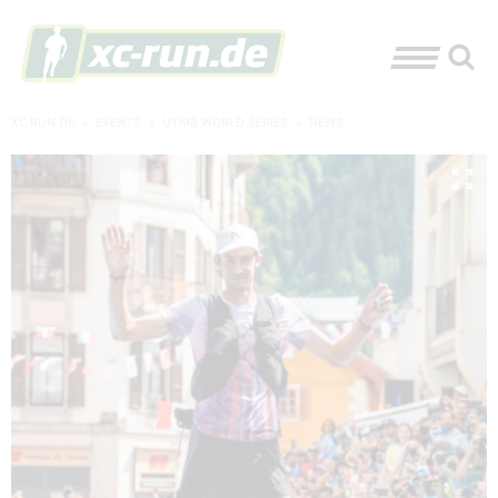
XC-RUN.DE
»
EVENTS
»
UTMB WORLD SERIES
»
NEWS