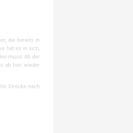
r, die bereits in
 hat es in sich,
den muss. Ab der
s ab hier wieder
iche Strecke nach