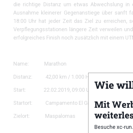
die richtige Distanz um etwas Abwechslung in 
Ausnahme kleinerer Gegenanstiege über sanft f
18:00 Uhr hat jeder Zeit das Ziel zu erreichen,
Verpflegungsstationen längere Zeit verweilen und
erfolgreiches Finish noch zusätzlich mit einem UT
Name: Marathon
Distanz: 42,00 km / 1.000 HM
Wie wil
Start: 22.02.2019, 09:00 Uhr
Mit Wer
Startort: Campamento El Garanón
weiterle
Zielort: Maspalomas
Besuche xc-run.