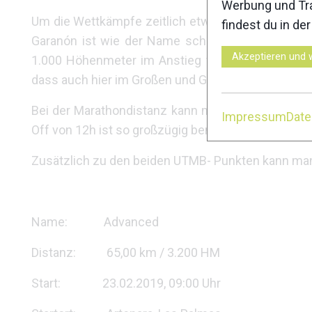
Werbung und Tra
Um die Wettkämpfe zeitlich etwas zu entzerren, w
findest du in de
Garanón ist wie der Name schon vermuten lässt 
Akzeptieren und 
1.000 Höhenmeter im Anstieg verteilen sich bei
dass auch hier im Großen und Ganzen vor allem die 
Bei der Marathondistanz kann man die Schönheite
Impressum
Dat
Off von 12h ist so großzügig bemessen, dass man a
Zusätzlich zu den beiden UTMB- Punkten kann man 
Name: Advanced
Distanz: 65,00 km / 3.200 HM
Start: 23.02.2019, 09:00 Uhr