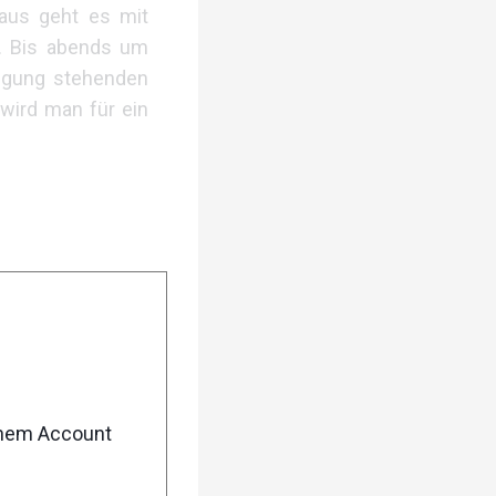
 aus geht es mit
s. Bis abends um
fügung stehenden
 wird man für ein
enem Account