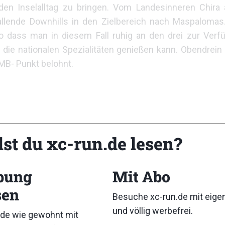
den Inselalltag zu bringen. Vom Landesinneren Chira
allende Downhills in den Zielbereich nach Maspaloma
 so dass man in diesem Fall ruhig an den drei zur Ver
 die nationalen Spezialitäten genießen kann. Obendrein
MB- Punkt belohnt.
lst du xc-run.de lesen?
bung
Mit Abo
sen
Besuche xc-run.de mit eig
und völlig werbefrei.
de wie gewohnt mit