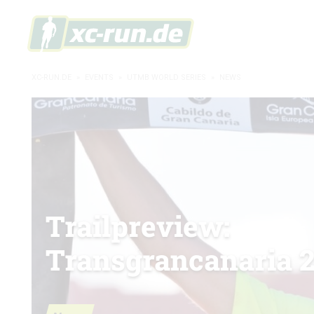
XC-RUN.DE
»
EVENTS
»
UTMB WORLD SERIES
»
NEWS
Trailpreview:
Transgrancanaria 