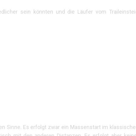
dlicher sein könnten und die Läufer vom Traileinste
n Sinne. Es erfolgt zwar ein Massenstart im klassische
ntisch mit den anderen Distanzen. Es erfolgt aber kei