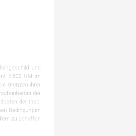
shängeschild und
amt 7.500 HM im
die Grenzen ihrer
rschönheiten der
dosten der Insel
chen Bedingungen
ufern zu schaffen