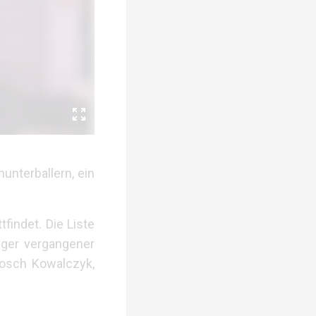
unterballern, ein
findet. Die Liste
ieger vergangener
anosch Kowalczyk,