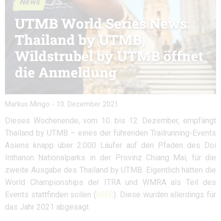
News
UTMB World Series News:
Thailand by UTMB,
Wildstrubel by UTMB öffnet
die Anmeldung
Markus Mingo
-
10. Dezember 2021
Dieses Wochenende, vom 10. bis 12. Dezember, empfängt
Thailand by UTMB – eines der führenden Trailrunning-Events
Asiens knapp über 2.000 Läufer auf den Pfaden des Doi
Inthanon Nationalparks in der Provinz Chiang Mai, für die
zweite Ausgabe des Thailand by UTMB. Eigentlich hätten die
World Championships der ITRA und WMRA als Teil des
Events stattfinden sollen (
HIER
). Diese wurden allerdings für
das Jahr 2021 abgesagt.