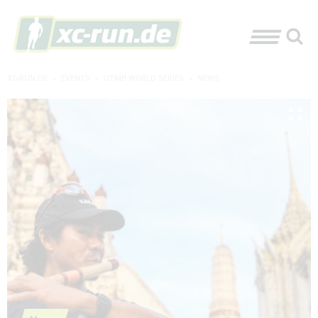
XC-RUN.DE
»
EVENTS
»
UTMB WORLD SERIES
»
NEWS