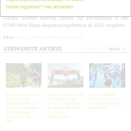
Als UTMB World Series Event hat Wildstrubel by UTMB drei
Schon registriert? Hier anmelden
Distanzen im Angebot: 106km, 50km und 23km. Für jede
Distanz werden Running Stones zur Verwendung in der
UTMB Mont-Blanc-Registrierungslotterie ab 2023 vergeben.
Infos:
https://utmb.world/fr/wildstrubel
VERWANDTE ARTIKEL
Zurück
Weiter
Western States 100:
Western States 100:
Juliane Rössler
Bouillard und
Walmsley gegen
triumphiert beim
Lichter laufen zu
Jornet – und Lotti
Trail 100 Andorra
Streckenrekorden
Brinks greift nach
by UTMB
– Lotti Brinks
der Top-
glänzt mit Platz
Platzierung
fünf