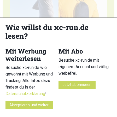
Wie willst du xc-run.de
5
6
lesen?
Mit Werbung
Mit Abo
weiterlesen
Besuche xc-run.de mit
7
eigenem Account und völlig
Besuche xc-run.de wie
© Bilder 1 - 5: Stefanie Felgenhauer / woidlife photography;
werbefrei.
gewohnt mit Werbung und
VERWANDTE ARTIKEL
Tracking. Alle Infos dazu
Zurück
Weiter
Jetzt abonnieren
findest du in der
Datenschutzerklärung
!
Akzeptieren und weiter