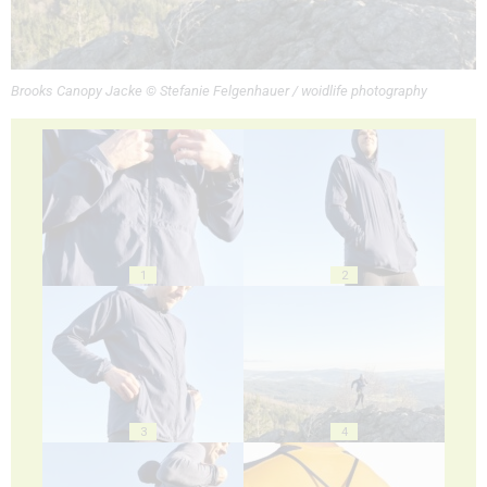
Brooks Canopy Jacke © Stefanie Felgenhauer / woidlife photography
1
2
3
4