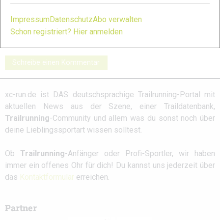
Dare2b im
Coros Pace 4:
Coros Apex 4:
Praxistest: Galerie
Galerie
Galerie
Impressum
Datenschutz
Abo verwalten
Shorts
Schon registriert? Hier anmelden
Schreibe einen Kommentar
xc-run.de ist DAS deutschsprachige Trailrunning-Portal mit
aktuellen News aus der Szene, einer Traildatenbank,
Trailrunning
-Community und allem was du sonst noch über
deine Lieblingssportart wissen solltest.
Ob
Trailrunning
-Anfänger oder Profi-Sportler, wir haben
immer ein offenes Ohr für dich! Du kannst uns jederzeit über
das
Kontaktformular
erreichen.
Partner