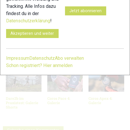
Tracking. Alle Infos dazu
Jetzt abonnieren
findest du in der
Datenschutzerklärung
!
7
Akzeptieren und weiter
© Bilder 1 - 5: Stefanie Felgenhauer / woidlife photography;
VERWANDTE ARTIKEL
Zurück
Weiter
Impressum
Datenschutz
Abo verwalten
Schon registriert? Hier anmelden
Dare2b im
Coros Pace 4:
Coros Apex 4:
Praxistest: Galerie
Galerie
Galerie
Shorts