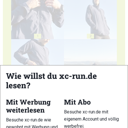
1
2
Wie willst du xc-run.de
3
4
lesen?
Mit Werbung
Mit Abo
weiterlesen
Besuche xc-run.de mit
eigenem Account und völlig
5
6
Besuche xc-run.de wie
werbefrei.
gewohnt mit Werbung und