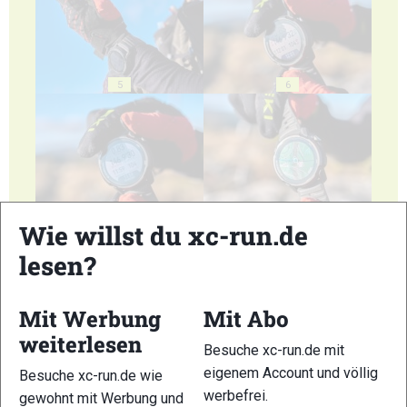
5
6
7
8
Wie willst du xc-run.de
lesen?
Mit Werbung
Mit Abo
weiterlesen
9
10
Besuche xc-run.de mit
eigenem Account und völlig
Besuche xc-run.de wie
werbefrei.
gewohnt mit Werbung und