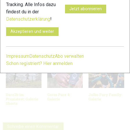
Tracking. Alle Infos dazu
Jetzt abonnieren
findest du in der
Datenschutzerklärung
!
11
Akzeptieren und weiter
© Bilder 4 - 10: Marco Felgenhauer / woidlife photography; Bild
11: COROS;
VERWANDTE ARTIKEL
Zurück
Weiter
Impressum
Datenschutz
Abo verwalten
Schon registriert? Hier anmelden
Dare2b im
Coros Pace 4:
Julbo Fury Family:
Praxistest: Galerie
Galerie
Galerie
Shorts
Schreibe einen Kommentar