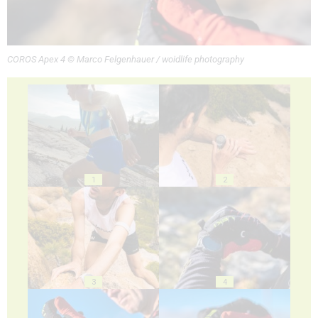
COROS Apex 4 © Marco Felgenhauer / woidlife photography
1
2
3
4