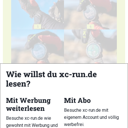
5
6
7
8
Wie willst du xc-run.de
lesen?
Mit Werbung
Mit Abo
weiterlesen
9
10
Besuche xc-run.de mit
eigenem Account und völlig
Besuche xc-run.de wie
werbefrei.
gewohnt mit Werbung und