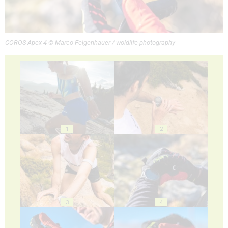
COROS Apex 4 © Marco Felgenhauer / woidlife photography
1
2
3
4