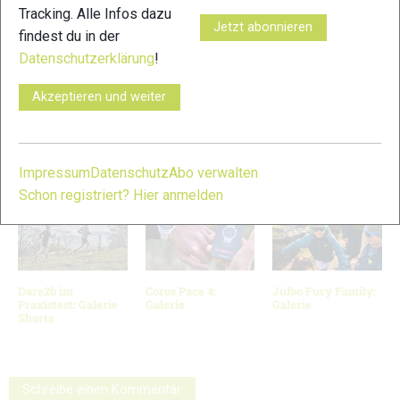
Tracking. Alle Infos dazu
Jetzt abonnieren
findest du in der
Datenschutzerklärung
!
11
Akzeptieren und weiter
© Bilder 4 - 10: Marco Felgenhauer / woidlife photography; Bild
11: COROS;
VERWANDTE ARTIKEL
Zurück
Weiter
Impressum
Datenschutz
Abo verwalten
Schon registriert? Hier anmelden
Dare2b im
Coros Pace 4:
Julbo Fury Family:
Praxistest: Galerie
Galerie
Galerie
Shorts
Schreibe einen Kommentar