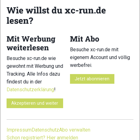
Wie willst du xc-run.de
lesen?
5
Mit Werbung
Mit Abo
© Bilder 1 - 5: Michael Rackl;
weiterlesen
Besuche xc-run.de mit
VERWANDTE ARTIKEL
Zurück
Weiter
eigenem Account und völlig
Besuche xc-run.de wie
werbefrei.
gewohnt mit Werbung und
Tracking. Alle Infos dazu
Jetzt abonnieren
findest du in der
Datenschutzerklärung
!
Dare2b im
Coros Pace 4:
Coros Apex 4:
Akzeptieren und weiter
Praxistest: Galerie
Galerie
Galerie
Shorts
Impressum
Datenschutz
Abo verwalten
Schreibe einen Kommentar
Schon registriert? Hier anmelden