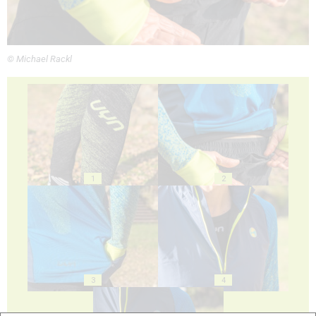
© Michael Rackl
1
2
3
4