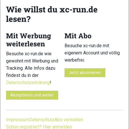
Wie willst du xc-run.de
lesen?
5
Mit Werbung
Mit Abo
© Bilder 1 - 5: Michael Rackl;
weiterlesen
Besuche xc-run.de mit
VERWANDTE ARTIKEL
Zurück
Weiter
eigenem Account und völlig
Besuche xc-run.de wie
werbefrei.
gewohnt mit Werbung und
Tracking. Alle Infos dazu
Jetzt abonnieren
findest du in der
Datenschutzerklärung
!
Dare2b im
Coros Pace 4:
Coros Apex 4:
Akzeptieren und weiter
Praxistest: Galerie
Galerie
Galerie
Shorts
Impressum
Datenschutz
Abo verwalten
Schreibe einen Kommentar
Schon registriert? Hier anmelden