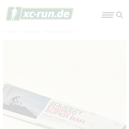
XC-RUN.DE
»
MATERIAL
»
ENERGIERIEGEL-TEST