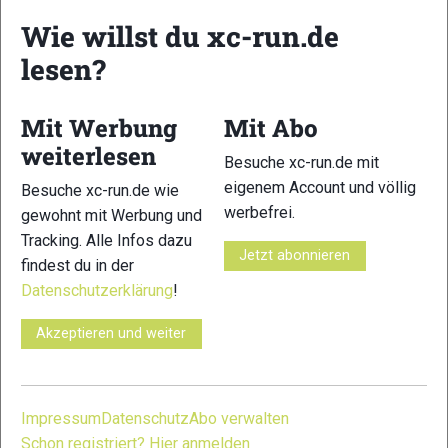
Wie willst du xc-run.de
Kohlenhydrate:
50 g Riegel liefert 37 g KH
lesen?
Produktlink
Squeezy
Mit Werbung
Mit Abo
weiterlesen
Besuche xc-run.de mit
eigenem Account und völlig
Besuche xc-run.de wie
TESTERGEBNIS
werbefrei.
gewohnt mit Werbung und
Tracking. Alle Infos dazu
Jetzt abonnieren
Geschmack
findest du in der
6 von 15
Datenschutzerklärung
!
Konsistenz
8 von 15
Akzeptieren und weiter
Verpackung
11 von 15
Impressum
Datenschutz
Abo verwalten
Schon registriert? Hier anmelden