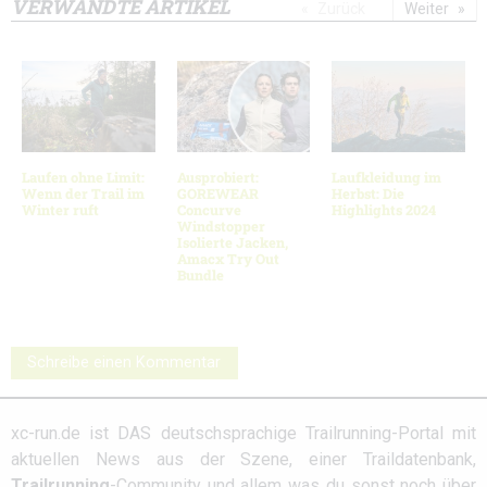
VERWANDTE ARTIKEL
Zurück
Weiter
Laufen ohne Limit:
Ausprobiert:
Laufkleidung im
Wenn der Trail im
GOREWEAR
Herbst: Die
Winter ruft
Concurve
Highlights 2024
Windstopper
Isolierte Jacken,
Amacx Try Out
Bundle
Schreibe einen Kommentar
xc-run.de ist DAS deutschsprachige Trailrunning-Portal mit
aktuellen News aus der Szene, einer Traildatenbank,
Trailrunning
-Community und allem was du sonst noch über