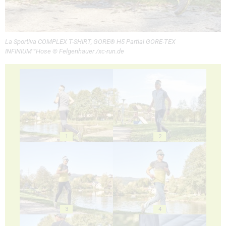
La Sportiva COMPLEX T-SHIRT, GORE® H5 Partial GORE-TEX
INFINIUM™Hose © Felgenhauer /xc-run.de
1
2
3
4