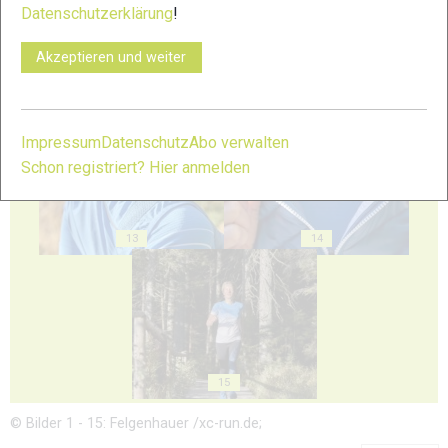
Datenschutzerklärung
!
Akzeptieren und weiter
11
12
Impressum
Datenschutz
Abo verwalten
Schon registriert? Hier anmelden
13
14
15
© Bilder 1 - 15: Felgenhauer /xc-run.de;