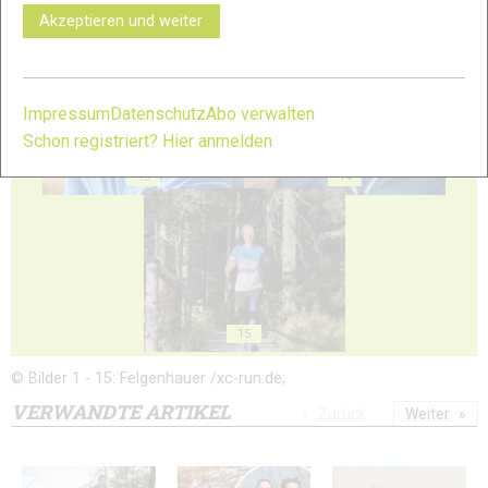
Akzeptieren und weiter
11
12
Impressum
Datenschutz
Abo verwalten
Schon registriert? Hier anmelden
13
14
15
© Bilder 1 - 15: Felgenhauer /xc-run.de;
VERWANDTE ARTIKEL
Zurück
Weiter