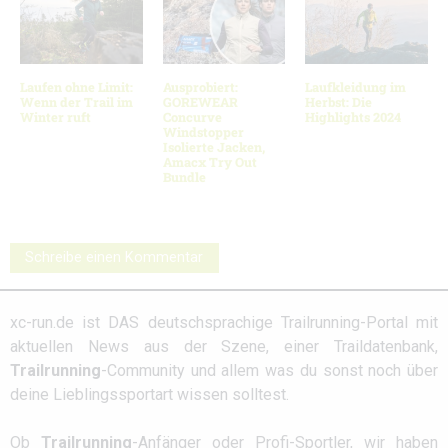
Laufen ohne Limit:
Ausprobiert:
Laufkleidung im
Wenn der Trail im
GOREWEAR
Herbst: Die
Winter ruft
Concurve
Highlights 2024
Windstopper
Isolierte Jacken,
Amacx Try Out
Bundle
Schreibe einen Kommentar
xc-run.de ist DAS deutschsprachige Trailrunning-Portal mit
aktuellen News aus der Szene, einer Traildatenbank,
Trailrunning
-Community und allem was du sonst noch über
deine Lieblingssportart wissen solltest.
Ob
Trailrunning
-Anfänger oder Profi-Sportler, wir haben