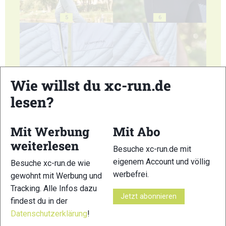
5
6
Wie willst du xc-run.de
7
8
lesen?
Mit Werbung
Mit Abo
weiterlesen
Besuche xc-run.de mit
eigenem Account und völlig
Besuche xc-run.de wie
9
10
werbefrei.
gewohnt mit Werbung und
Tracking. Alle Infos dazu
Jetzt abonnieren
findest du in der
Datenschutzerklärung
!