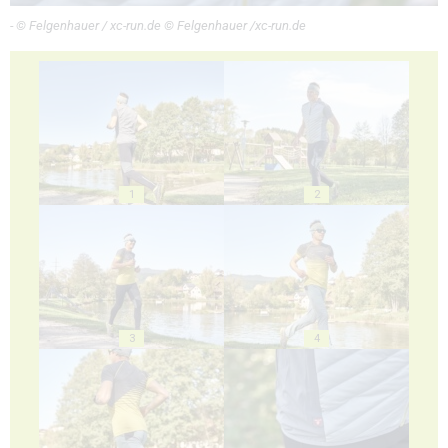
- © Felgenhauer / xc-run.de © Felgenhauer /xc-run.de
1
2
3
4