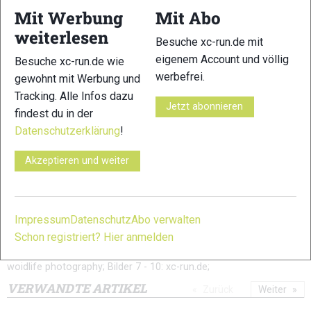
Mit Werbung
Mit Abo
5
6
weiterlesen
Besuche xc-run.de mit
eigenem Account und völlig
Besuche xc-run.de wie
werbefrei.
gewohnt mit Werbung und
Tracking. Alle Infos dazu
Jetzt abonnieren
findest du in der
7
8
Datenschutzerklärung
!
Akzeptieren und weiter
Impressum
Datenschutz
Abo verwalten
9
10
Schon registriert? Hier anmelden
© Bilder 1 - 3: inov8.com; Bilder 4 - 6: Marco Felgenhauer /
woidlife photography; Bilder 7 - 10: xc-run.de;
VERWANDTE ARTIKEL
Zurück
Weiter