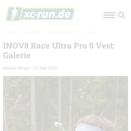
XC-RUN.DE
»
MATERIAL
»
LAUFRUCKSACK-TEST
»
BILDER
INOV8 Race Ultra Pro 5 Vest:
Galerie
Markus Mingo
-
27. Mai 2020