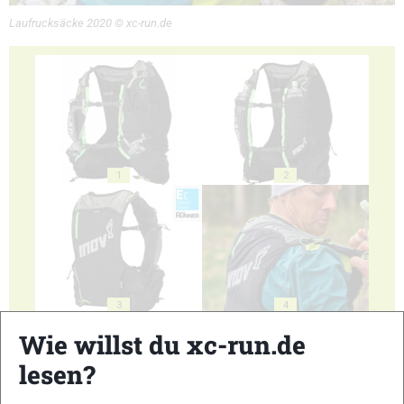
Laufrucksäcke 2020 © xc-run.de
1
2
3
4
Wie willst du xc-run.de
lesen?