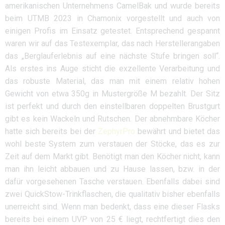
amerikanischen Unternehmens CamelBak und wurde bereits
beim UTMB 2023 in Chamonix vorgestellt und auch von
einigen Profis im Einsatz getestet. Entsprechend gespannt
waren wir auf das Testexemplar, das nach Herstellerangaben
das „Berglauferlebnis auf eine nächste Stufe bringen soll“.
Als erstes ins Auge sticht die exzellente Verarbeitung und
das robuste Material, das man mit einem relativ hohen
Gewicht von etwa 350g in Mustergröße M bezahlt. Der Sitz
ist perfekt und durch den einstellbaren doppelten Brustgurt
gibt es kein Wackeln und Rutschen. Der abnehmbare Köcher
hatte sich bereits bei der
ZephyrPro
bewährt und bietet das
wohl beste System zum verstauen der Stöcke, das es zur
Zeit auf dem Markt gibt. Benötigt man den Köcher nicht, kann
man ihn leicht abbauen und zu Hause lassen, bzw. in der
dafür vorgesehenen Tasche verstauen. Ebenfalls dabei sind
zwei
QuickStow-Trinkflaschen, die qualitativ bisher ebenfalls
unerreicht sind. Wenn man bedenkt, dass eine dieser Flasks
bereits bei einem UVP von 25 € liegt, rechtfertigt dies den