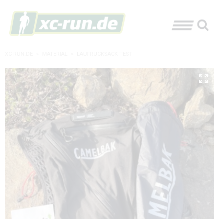
XC-RUN.DE
»
MATERIAL
»
LAUFRUCKSACK-TEST