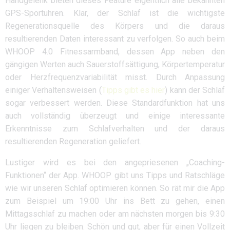
Handgelenk bieten dieses Feature eigentlich alle bekannten
GPS-Sportuhren. Klar, der Schlaf ist die wichtigste
Regenerationsquelle des Körpers und die daraus
resultierenden Daten interessant zu verfolgen. So auch beim
WHOOP 4.0 Fitnessarmband, dessen App neben den
gängigen Werten auch Sauerstoffsättigung, Körpertemperatur
oder Herzfrequenzvariabilität misst. Durch Anpassung
einiger Verhaltensweisen (
Tipps gibt es hier
) kann der Schlaf
sogar verbessert werden. Diese Standardfunktion hat uns
auch vollständig überzeugt und einige interessante
Erkenntnisse zum Schlafverhalten und der daraus
resultierenden Regeneration geliefert.
Lustiger wird es bei den angepriesenen „Coaching-
Funktionen“ der App. WHOOP gibt uns Tipps und Ratschläge
wie wir unseren Schlaf optimieren können. So rät mir die App
zum Beispiel um 19:00 Uhr ins Bett zu gehen, einen
Mittagsschlaf zu machen oder am nächsten morgen bis 9:30
Uhr liegen zu bleiben. Schön und gut, aber für einen Vollzeit