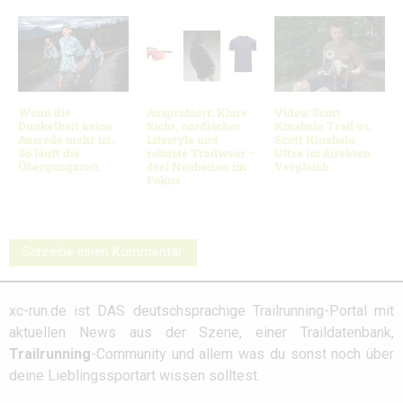
Wenn die
Ausprobiert: Klare
Video: Scott
Dunkelheit keine
Sicht, nordischer
Kinabalu Trail vs.
Ausrede mehr ist.
Lifestyle und
Scott Kinabalu
So läuft die
robuste Trailwear –
Ultra im direkten
Übergangszeit.
drei Neuheiten im
Vergleich
Fokus
Schreibe einen Kommentar
xc-run.de ist DAS deutschsprachige Trailrunning-Portal mit
aktuellen News aus der Szene, einer Traildatenbank,
Trailrunning
-Community und allem was du sonst noch über
deine Lieblingssportart wissen solltest.