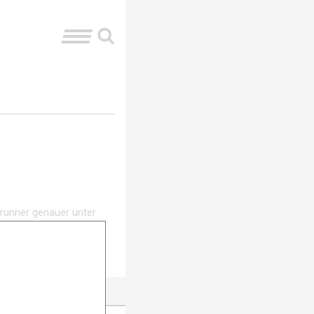
lrunner genauer unter
 Ledlenser, UltrAspire,