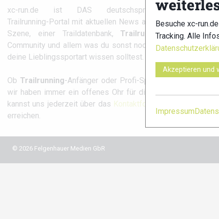
weiterle
Partner
xc-run.de ist DAS deutschsprachige
Trailrunning-Portal mit aktuellen News aus der
Besuche xc-run.de
Szene, einer Traildatenbank,
Trailrunning
-
Tracking. Alle Info
Community und allem was du sonst noch über
Datenschutzerklär
xc-run.d
deine Lieblingssportart wissen solltest.
Akzeptieren und 
fa
Ob
Trailrunning
-Anfänger oder Profi-Sportler,
wir haben immer ein offenes Ohr für dich! Du
kannst uns jederzeit über das
Kontaktformular
Impressum
Datens
erreichen.
© 2026 Felgenhauer Medien GbR