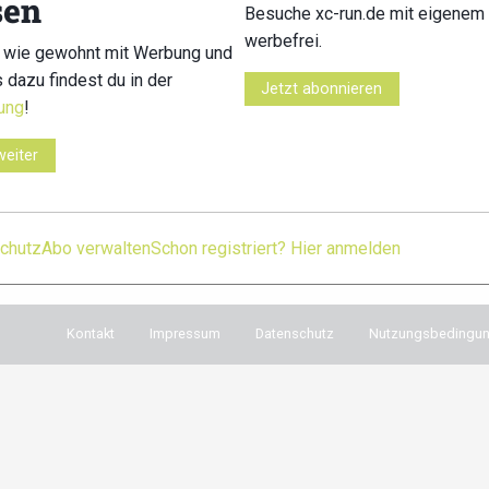
sen
Besuche xc-run.de mit eigenem 
xc-run.de Newslet
werbefrei.
 wie gewohnt mit Werbung und
Du willst immer auf d
s dazu findest du in der
Dann melde dich für u
Jetzt abonnieren
ung
!
Während der Saison
e in den sozialen Netzwerken
regelmäßig die wichti
weiter
cebook
instagram
youtube
user-
in dein Postfach. Einfa
circle
chutz
Abo verwalten
Schon registriert? Hier anmelden
Kontakt
Impressum
Datenschutz
Nutzungsbedingu