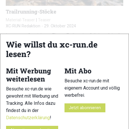
Trailrunning-Stöcke
Material-Teaser
|
Teaser
XC-RUN Redaktion
-
29. Oktober 2024
In unserem Special zum Thema Trailrunning-Stöcke erfahrt ihr
Wie willst du xc-run.de
alles Wissenswerte rund um die Auf- und Abstiegshilfen für
Trailrunner. Zudem testen wir regelmäßig die aktuellen Modelle
lesen?
…
Mit Werbung
Mit Abo
weiterlesen
Besuche xc-run.de mit
xc-run.de ist DAS deutschsprachige Trailrunning-Portal mit
eigenem Account und völlig
Besuche xc-run.de wie
aktuellen News aus der Szene, einer Traildatenbank,
werbefrei.
gewohnt mit Werbung und
Trailrunning
-Community und allem was du sonst noch über
Tracking. Alle Infos dazu
deine Lieblingssportart wissen solltest.
Jetzt abonnieren
findest du in der
Datenschutzerklärung
!
Ob
Trailrunning
-Anfänger oder Profi-Sportler, wir haben
immer ein offenes Ohr für dich! Du kannst uns jederzeit über