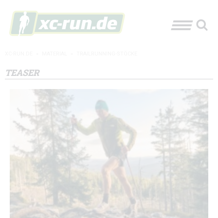
XC-RUN.DE
»
MATERIAL
»
TRAILRUNNING-STÖCKE
TEASER