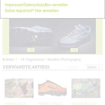
Impressum
Datenschutz
Abo verwalten
Schon registriert? Hier anmelden
11
12
13
14
© Bilder 1 - 14: Felgenhauer / Woidlife Photography;
VERWANDTE ARTIKEL
Zurück
Weiter
Salomon S/Lab
INOV8 X-Talon G
Salming Elements