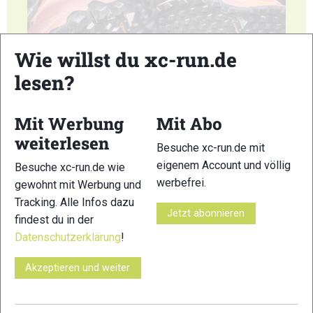
Wie willst du xc-run.de
5
6
lesen?
Mit Werbung
Mit Abo
weiterlesen
Besuche xc-run.de mit
7
8
eigenem Account und völlig
Besuche xc-run.de wie
werbefrei.
gewohnt mit Werbung und
Tracking. Alle Infos dazu
Jetzt abonnieren
findest du in der
Datenschutzerklärung
!
9
10
Akzeptieren und weiter