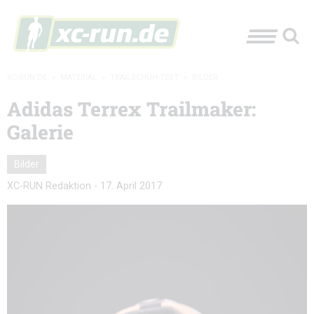
XC-RUN.DE
»
MATERIAL
»
TRAILSCHUH-TEST
»
BILDER
Adidas Terrex Trailmaker:
Galerie
Bilder
XC-RUN Redaktion
-
17. April 2017