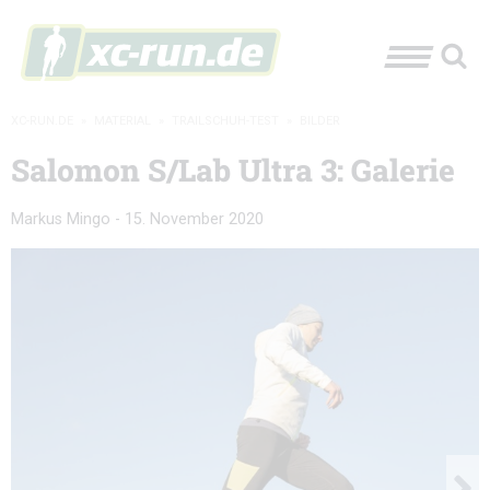
XC-RUN.DE
»
MATERIAL
»
TRAILSCHUH-TEST
»
BILDER
Salomon S/Lab Ultra 3: Galerie
Markus Mingo
-
15. November 2020