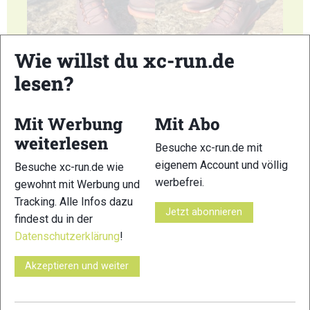
3
4
Wie willst du xc-run.de
lesen?
Mit Werbung
Mit Abo
weiterlesen
Besuche xc-run.de mit
5
6
eigenem Account und völlig
Besuche xc-run.de wie
© Bilder 1 - 6: Stefanie Felgenhauer / woidlife photography;
werbefrei.
gewohnt mit Werbung und
VERWANDTE ARTIKEL
Tracking. Alle Infos dazu
Zurück
Weiter
Jetzt abonnieren
findest du in der
Datenschutzerklärung
!
Akzeptieren und weiter
INOV8 X-Talon G
Salming Elements
ON Cloudventure: