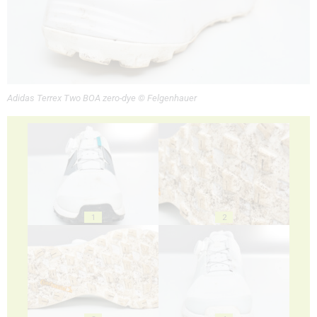
Adidas Terrex Two BOA zero-dye © Felgenhauer
1
2