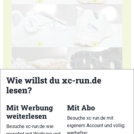
3
4
5
6
Wie willst du xc-run.de
lesen?
7
8
Mit Werbung
Mit Abo
weiterlesen
Besuche xc-run.de mit
eigenem Account und völlig
Besuche xc-run.de wie
9
10
werbefrei.
gewohnt mit Werbung und