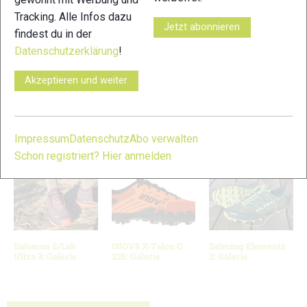
Tracking. Alle Infos dazu
Jetzt abonnieren
findest du in der
Datenschutzerklärung
!
Akzeptieren und weiter
11
12
© Bilder 1 - 12: Felgenhauer;
VERWANDTE ARTIKEL
Impressum
Datenschutz
Abo verwalten
Zurück
Weiter
Schon registriert? Hier anmelden
Salomon S/Lab
INOV8 X-Talon G
Salming Elements
Ultra 3: Galerie
235: Galerie
2: Galerie