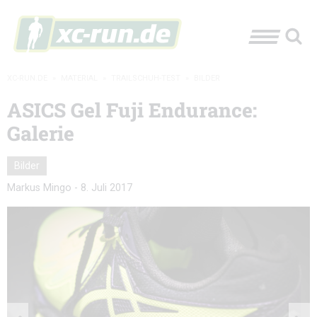
XC-RUN.DE
»
MATERIAL
»
TRAILSCHUH-TEST
»
BILDER
ASICS Gel Fuji Endurance:
Galerie
Bilder
Markus Mingo
-
8. Juli 2017