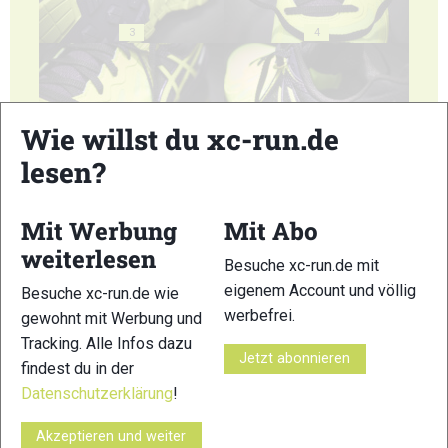
3
4
Wie willst du xc-run.de
lesen?
5
6
Mit Werbung
Mit Abo
weiterlesen
Besuche xc-run.de mit
eigenem Account und völlig
Besuche xc-run.de wie
werbefrei.
gewohnt mit Werbung und
7
Tracking. Alle Infos dazu
Jetzt abonnieren
© Bilder 1 - 7: Marco Felgenhauer;
findest du in der
VERWANDTE ARTIKEL
Datenschutzerklärung
!
Zurück
Weiter
Akzeptieren und weiter