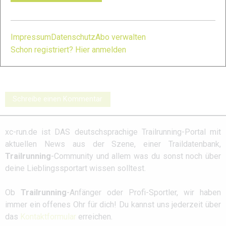
Impressum
Datenschutz
Abo verwalten
Schon registriert? Hier anmelden
Salomon S/Lab
INOV8 X-Talon G
Salming Elements
Ultra 3: Galerie
235: Galerie
2: Galerie
Schreibe einen Kommentar
xc-run.de ist DAS deutschsprachige Trailrunning-Portal mit
aktuellen News aus der Szene, einer Traildatenbank,
Trailrunning
-Community und allem was du sonst noch über
deine Lieblingssportart wissen solltest.
Ob
Trailrunning
-Anfänger oder Profi-Sportler, wir haben
immer ein offenes Ohr für dich! Du kannst uns jederzeit über
das
Kontaktformular
erreichen.