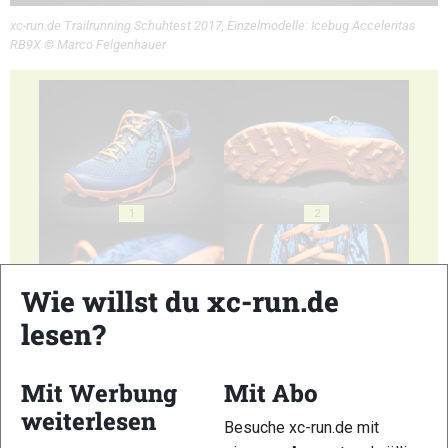
xc-run.de Trailrunning Schuhtest 2017, Einzelmodelle: Icebug Acceleritas
RB9X © Marco Felgenhauer
1
2
Wie willst du xc-run.de
lesen?
3
4
Mit Werbung
Mit Abo
weiterlesen
Besuche xc-run.de mit