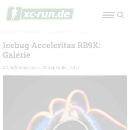
XC-RUN.DE
»
MATERIAL
»
TRAILSCHUH-TEST
»
BILDER
Icebug Acceleritas RB9X:
Galerie
XC-RUN Redaktion
-
20. September 2017