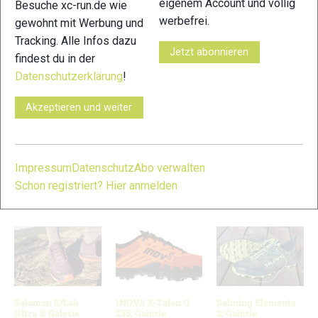
eigenem Account und völlig
Besuche xc-run.de wie
werbefrei.
gewohnt mit Werbung und
5
6
Tracking. Alle Infos dazu
Jetzt abonnieren
findest du in der
Datenschutzerklärung
!
Akzeptieren und weiter
7
Impressum
Datenschutz
Abo verwalten
© Bilder 1 - 7: Marco Felgenhauer;
Schon registriert? Hier anmelden
VERWANDTE ARTIKEL
Zurück
Weiter
Salomon S/Lab
INOV8 X-Talon G
Salming Elements
Ultra 3: Galerie
235: Galerie
2: Galerie