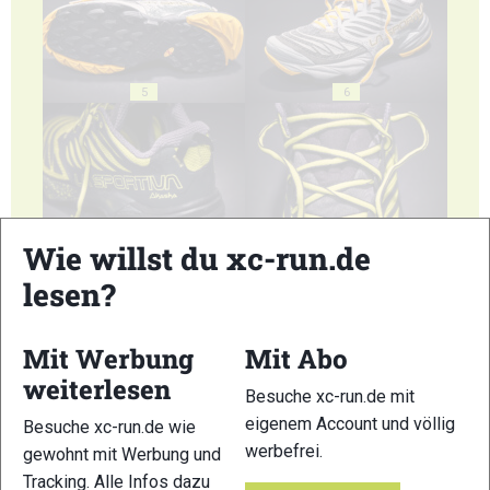
5
6
Wie willst du xc-run.de
7
8
lesen?
Mit Werbung
Mit Abo
weiterlesen
Besuche xc-run.de mit
9
10
eigenem Account und völlig
Besuche xc-run.de wie
werbefrei.
gewohnt mit Werbung und
Tracking. Alle Infos dazu