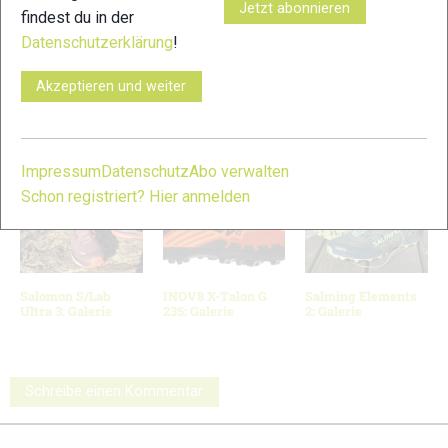
Jetzt abonnieren
findest du in der
Datenschutzerklärung
!
11
12
Akzeptieren und weiter
© Bilder 1 - 12: Felgenhauer / Woidlife Photography;
VERWANDTE ARTIKEL
Zurück
Weiter
Impressum
Datenschutz
Abo verwalten
Schon registriert? Hier anmelden
Salomon S/Lab
INOV8 X-Talon G
Salming Elements
Ultra 3: Galerie
235: Galerie
2: Galerie
Schreibe einen Kommentar