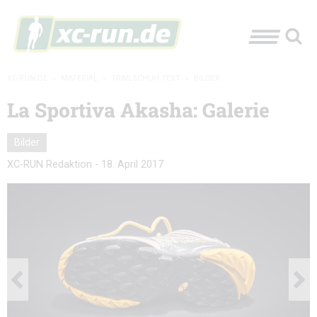
XC-RUN.DE
»
MATERIAL
»
TRAILSCHUH-TEST
»
BILDER
La Sportiva Akasha: Galerie
Bilder
XC-RUN Redaktion
-
18. April 2017