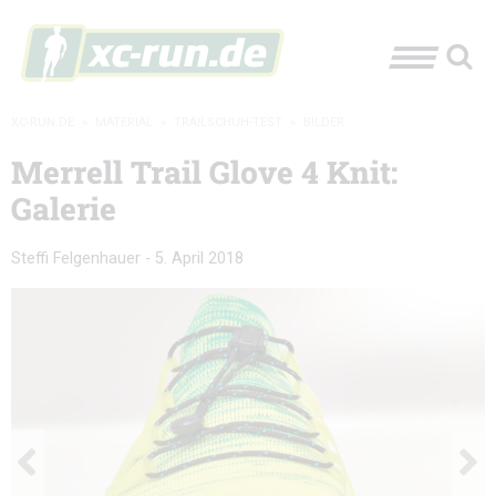
XC-RUN.DE
»
MATERIAL
»
TRAILSCHUH-TEST
»
BILDER
Merrell Trail Glove 4 Knit:
Galerie
Steffi Felgenhauer
-
5. April 2018