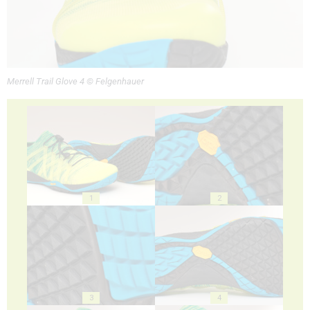
Merrell Trail Glove 4 © Felgenhauer
1
2
3
4