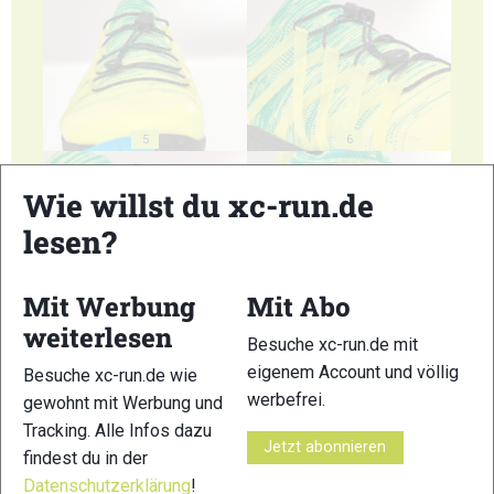
5
6
Wie willst du xc-run.de
lesen?
Mit Werbung
Mit Abo
7
8
weiterlesen
Besuche xc-run.de mit
eigenem Account und völlig
Besuche xc-run.de wie
werbefrei.
gewohnt mit Werbung und
Tracking. Alle Infos dazu
Jetzt abonnieren
findest du in der
9
Datenschutzerklärung
!