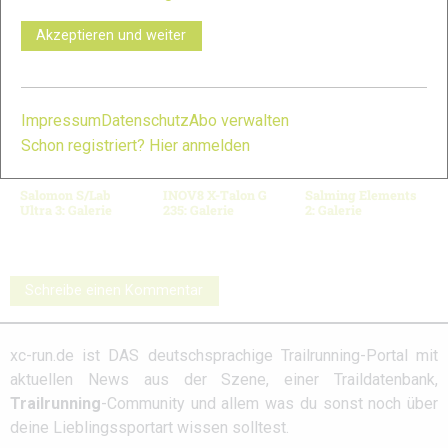
© Bilder 1 - 9: Felgenhauer;
VERWANDTE ARTIKEL
Akzeptieren und weiter
Zurück
Weiter
Impressum
Datenschutz
Abo verwalten
Schon registriert? Hier anmelden
Salomon S/Lab
INOV8 X-Talon G
Salming Elements
Ultra 3: Galerie
235: Galerie
2: Galerie
Schreibe einen Kommentar
xc-run.de ist DAS deutschsprachige Trailrunning-Portal mit
aktuellen News aus der Szene, einer Traildatenbank,
Trailrunning
-Community und allem was du sonst noch über
deine Lieblingssportart wissen solltest.