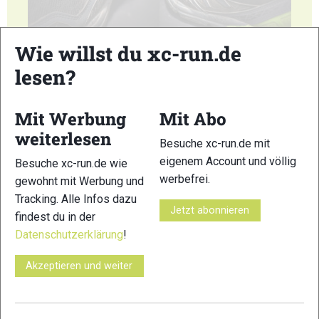
5
6
Wie willst du xc-run.de
lesen?
Mit Werbung
Mit Abo
weiterlesen
7
Besuche xc-run.de mit
eigenem Account und völlig
Besuche xc-run.de wie
© Bilder 1 - 7: Marco Felgenhauer;
werbefrei.
gewohnt mit Werbung und
VERWANDTE ARTIKEL
Zurück
Weiter
Tracking. Alle Infos dazu
Jetzt abonnieren
findest du in der
Datenschutzerklärung
!
Akzeptieren und weiter
Salomon S/Lab
INOV8 X-Talon G
Salming Elements
Ultra 3: Galerie
235: Galerie
2: Galerie