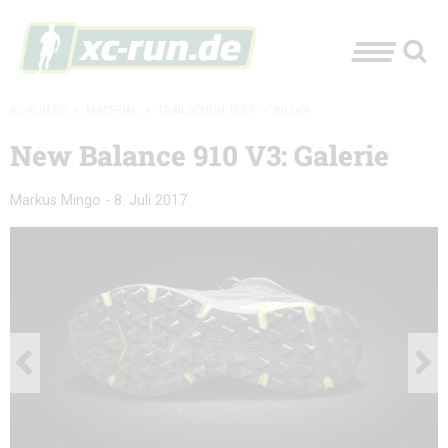
XC-RUN.DE
»
MATERIAL
»
TRAILSCHUH-TEST
»
BILDER
New Balance 910 V3: Galerie
Markus Mingo
-
8. Juli 2017