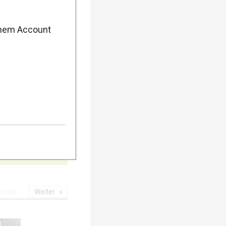
5
enem Account
10
urück
Weiter