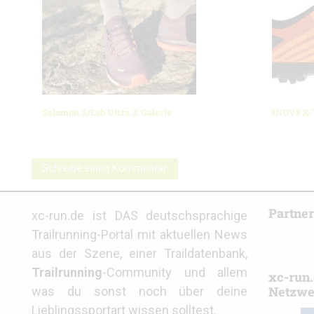
Salomon S/Lab Ultra 3: Galerie
INOV8 X-T
Schreibe einen Kommentar
Partne
xc-run.de ist DAS deutschsprachige
Trailrunning-Portal mit aktuellen News
aus der Szene, einer Traildatenbank,
Trailrunning
-Community und allem
xc-run.
Netzwe
was du sonst noch über deine
Lieblingssportart wissen solltest.