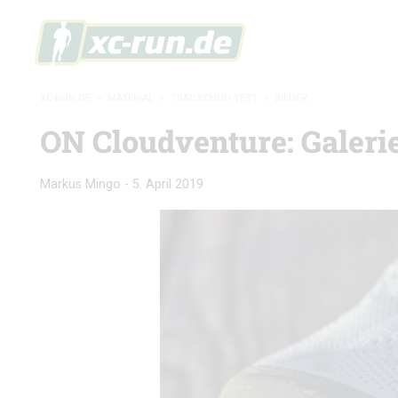
XC-RUN.DE
»
MATERIAL
»
TRAILSCHUH-TEST
»
BILDER
ON Cloudventure: Galeri
Markus Mingo
-
5. April 2019