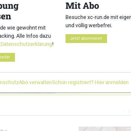
bung
Mit Abo
3
4
sen
Besuche xc-run.de mit eig
und völlig werbefrei.
de wie gewohnt mit
cking. Alle Infos dazu
Jetzt abonnieren
r
Datenschutzerklärung
!
8
9
weiter
enschutz
Abo verwalten
Schon registriert? Hier anmelden
1
12
Z