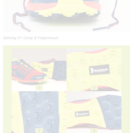
Salming OT Comp © Felgenhauer
1
2
3
4