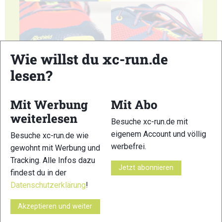
Wie willst du xc-run.de
5
6
lesen?
Mit Werbung
Mit Abo
weiterlesen
Besuche xc-run.de mit
eigenem Account und völlig
Besuche xc-run.de wie
7
8
werbefrei.
gewohnt mit Werbung und
© Bilder 1 - 8: Felgenhauer;
Tracking. Alle Infos dazu
Jetzt abonnieren
findest du in der
VERWANDTE ARTIKEL
Zurück
Weiter
Datenschutzerklärung
!
Akzeptieren und weiter