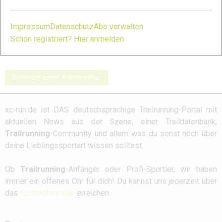
Impressum
Datenschutz
Abo verwalten
Salomon S/Lab
INOV8 X-Talon G
Salming Elements
Ultra 3: Galerie
235: Galerie
2: Galerie
Schon registriert? Hier anmelden
Schreibe einen Kommentar
xc-run.de ist DAS deutschsprachige Trailrunning-Portal mit
aktuellen News aus der Szene, einer Traildatenbank,
Trailrunning
-Community und allem was du sonst noch über
deine Lieblingssportart wissen solltest.
Ob
Trailrunning
-Anfänger oder Profi-Sportler, wir haben
immer ein offenes Ohr für dich! Du kannst uns jederzeit über
das
Kontaktformular
erreichen.