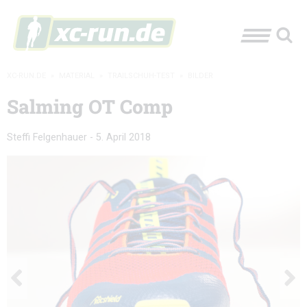
XC-RUN.DE
»
MATERIAL
»
TRAILSCHUH-TEST
»
BILDER
Salming OT Comp
Steffi Felgenhauer
-
5. April 2018