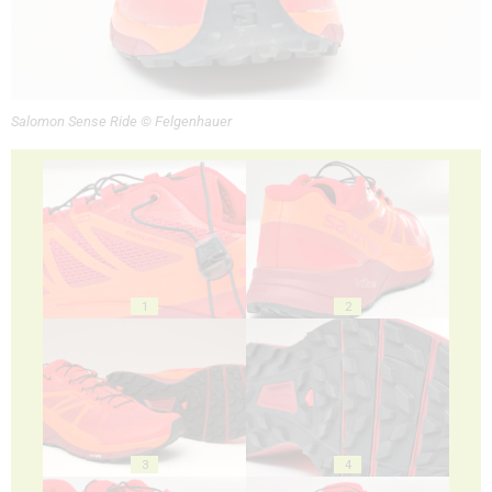
Salomon Sense Ride © Felgenhauer
1
2
3
4