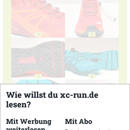
5
6
7
8
Wie willst du xc-run.de
lesen?
9
10
Mit Werbung
Mit Abo
weiterlesen