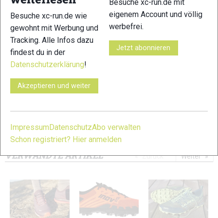
Besuche xc-run.de mit
eigenem Account und völlig
Besuche xc-run.de wie
werbefrei.
gewohnt mit Werbung und
Tracking. Alle Infos dazu
Jetzt abonnieren
11
12
findest du in der
Datenschutzerklärung
!
Akzeptieren und weiter
13
14
Impressum
Datenschutz
Abo verwalten
Schon registriert? Hier anmelden
© Bilder 1 - 14: Felgenhauer;
VERWANDTE ARTIKEL
Zurück
Weiter