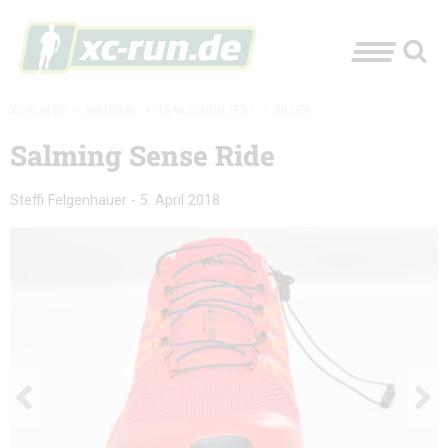
XC-RUN.DE
»
MATERIAL
»
TRAILSCHUH-TEST
»
BILDER
Salming Sense Ride
Steffi Felgenhauer
-
5. April 2018