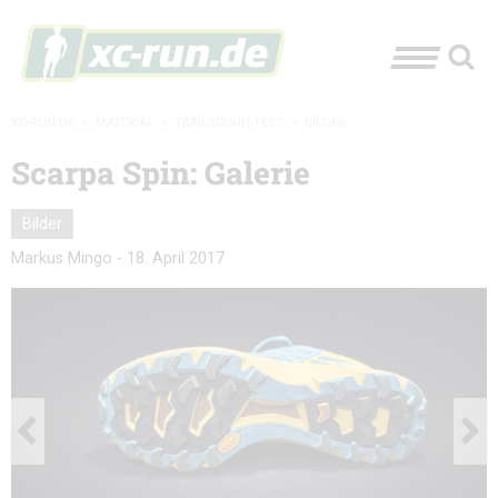
XC-RUN.DE
»
MATERIAL
»
TRAILSCHUH-TEST
»
BILDER
Scarpa Spin: Galerie
Bilder
Markus Mingo
-
18. April 2017