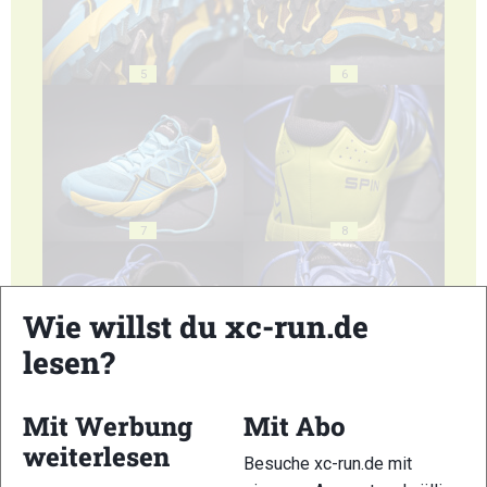
5
6
7
8
Wie willst du xc-run.de
lesen?
9
10
Mit Werbung
Mit Abo
weiterlesen
Besuche xc-run.de mit