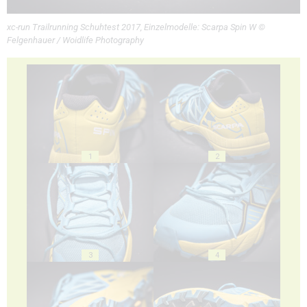
xc-run Trailrunning Schuhtest 2017, Einzelmodelle: Scarpa Spin W ©
Felgenhauer / Woidlife Photography
1
2
3
4