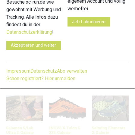
eigenem Account und völlig
Besuche xc-run.de wie
werbefrei.
gewohnt mit Werbung und
11
12
Tracking. Alle Infos dazu
Jetzt abonnieren
findest du in der
Datenschutzerklärung
!
Akzeptieren und weiter
13
Impressum
Datenschutz
Abo verwalten
© Bilder 1 - 13: Felgenhauer / Woidlife Photography;
Schon registriert? Hier anmelden
VERWANDTE ARTIKEL
Zurück
Weiter
Salomon S/Lab
INOV8 X-Talon G
Salming Elements
Ultra 3: Galerie
235: Galerie
2: Galerie