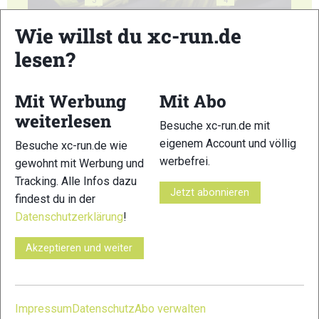
Wie willst du xc-run.de
lesen?
Mit Werbung
Mit Abo
5
6
weiterlesen
Besuche xc-run.de mit
© Bilder 1 - 6: Felgenhauer / Woidlife Photography;
eigenem Account und völlig
Besuche xc-run.de wie
VERWANDTE ARTIKEL
Zurück
Weiter
werbefrei.
gewohnt mit Werbung und
Tracking. Alle Infos dazu
Jetzt abonnieren
findest du in der
Datenschutzerklärung
!
Akzeptieren und weiter
Salomon S/Lab
INOV8 X-Talon G
Salming Elements
Ultra 3: Galerie
235: Galerie
2: Galerie
Impressum
Datenschutz
Abo verwalten