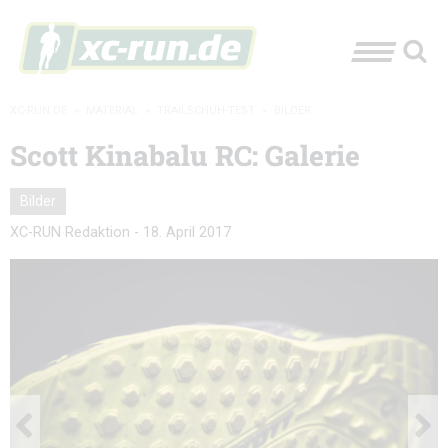
XC-RUN.DE
»
MATERIAL
»
TRAILSCHUH-TEST
»
BILDER
Scott Kinabalu RC: Galerie
Bilder
XC-RUN Redaktion
-
18. April 2017