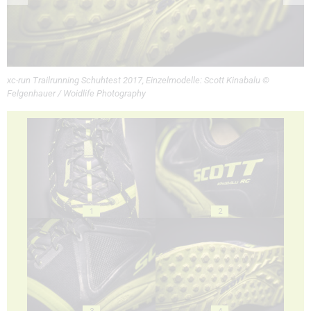
xc-run Trailrunning Schuhtest 2017, Einzelmodelle: Scott Kinabalu ©
Felgenhauer / Woidlife Photography
1
2
3
4