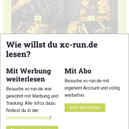
3
4
Wie willst du xc-run.de
lesen?
5
6
Mit Werbung
Mit Abo
weiterlesen
Besuche xc-run.de mit
eigenem Account und völlig
Besuche xc-run.de wie
werbefrei.
gewohnt mit Werbung und
7
Tracking. Alle Infos dazu
Jetzt abonnieren
findest du in der
© Bilder 1 - 7: Marco Felgenhauer;
Datenschutzerklärung
!
VERWANDTE ARTIKEL
Zurück
Weiter