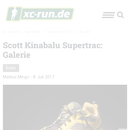
XC-RUN.DE
»
MATERIAL
»
TRAILSCHUH-TEST
»
BILDER
Scott Kinabalu Supertrac:
Galerie
Bilder
Markus Mingo
-
8. Juli 2017