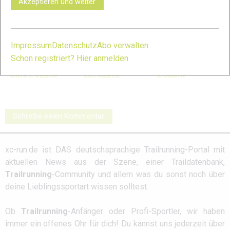
Akzeptieren und weiter
Impressum
Datenschutz
Abo verwalten
Schon registriert? Hier anmelden
Salomon S/Lab
INOV8 X-Talon G
Salming Elements
Ultra 3: Galerie
235: Galerie
2: Galerie
Schreibe einen Kommentar
xc-run.de ist DAS deutschsprachige Trailrunning-Portal mit
aktuellen News aus der Szene, einer Traildatenbank,
Trailrunning
-Community und allem was du sonst noch über
deine Lieblingssportart wissen solltest.
Ob
Trailrunning
-Anfänger oder Profi-Sportler, wir haben
immer ein offenes Ohr für dich! Du kannst uns jederzeit über