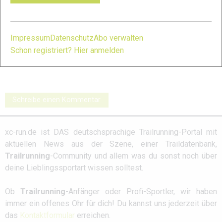
Impressum
Datenschutz
Abo verwalten
Schon registriert? Hier anmelden
Salomon S/Lab
INOV8 X-Talon G
Salming Elements
Ultra 3: Galerie
235: Galerie
2: Galerie
Schreibe einen Kommentar
xc-run.de ist DAS deutschsprachige Trailrunning-Portal mit
aktuellen News aus der Szene, einer Traildatenbank,
Trailrunning
-Community und allem was du sonst noch über
deine Lieblingssportart wissen solltest.
Ob
Trailrunning
-Anfänger oder Profi-Sportler, wir haben
immer ein offenes Ohr für dich! Du kannst uns jederzeit über
das
Kontaktformular
erreichen.