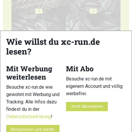
3
4
Wie willst du xc-run.de
lesen?
5
6
Mit Werbung
Mit Abo
weiterlesen
Besuche xc-run.de mit
eigenem Account und völlig
Besuche xc-run.de wie
werbefrei.
gewohnt mit Werbung und
7
Tracking. Alle Infos dazu
Jetzt abonnieren
© Bilder 1 - 7: Marco Felgenhauer;
findest du in der
VERWANDTE ARTIKEL
Datenschutzerklärung
!
Zurück
Weiter
Akzeptieren und weiter