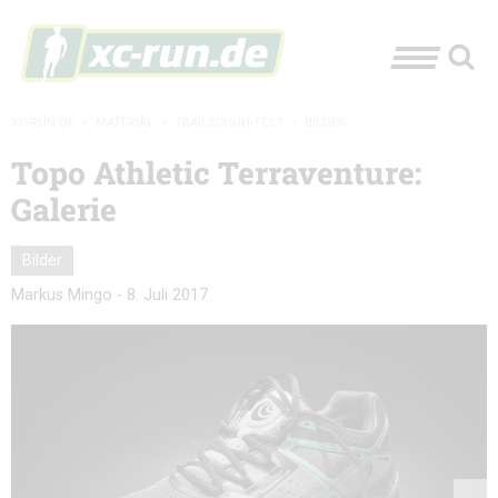
XC-RUN.DE
»
MATERIAL
»
TRAILSCHUH-TEST
»
BILDER
Topo Athletic Terraventure:
Galerie
Bilder
Markus Mingo
-
8. Juli 2017