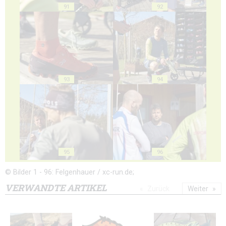
91
92
93
94
95
96
© Bilder 1 - 96: Felgenhauer / xc-run.de;
VERWANDTE ARTIKEL
Zurück
Weiter