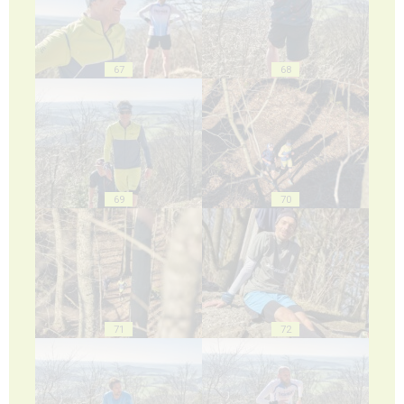
67
68
69
70
71
72