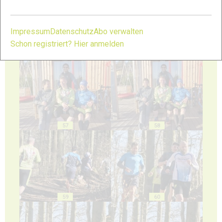
Impressum
Datenschutz
Abo verwalten
Schon registriert? Hier anmelden
55
56
57
58
59
60