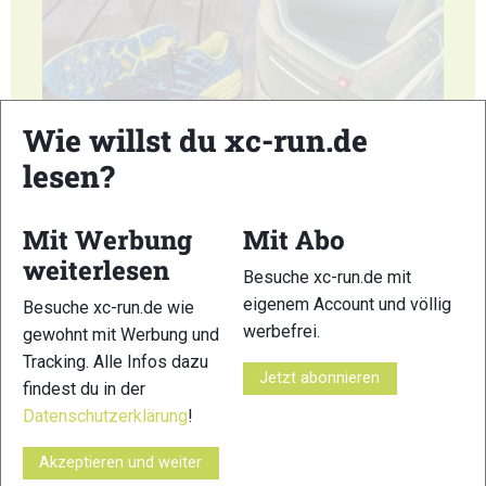
Wie willst du xc-run.de
49
50
lesen?
Mit Werbung
Mit Abo
weiterlesen
Besuche xc-run.de mit
51
52
eigenem Account und völlig
Besuche xc-run.de wie
werbefrei.
gewohnt mit Werbung und
Tracking. Alle Infos dazu
Jetzt abonnieren
findest du in der
Datenschutzerklärung
!
53
54
Akzeptieren und weiter