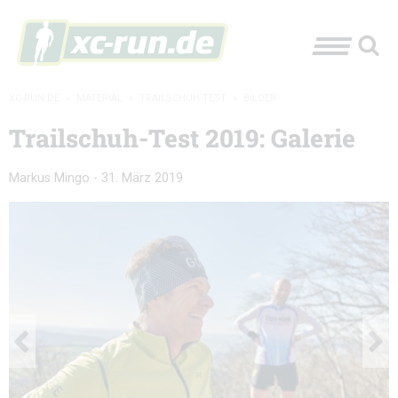
XC-RUN.DE
»
MATERIAL
»
TRAILSCHUH-TEST
»
BILDER
Trailschuh-Test 2019: Galerie
Markus Mingo
-
31. März 2019