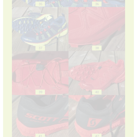
35
36
37
38
39
40
41
42