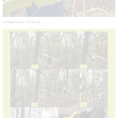
© Felgenhauer / xc-run.de
1
2
3
4