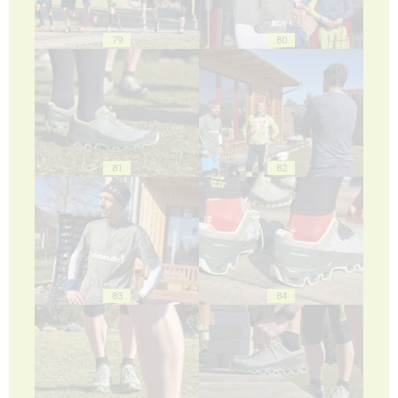
79
80
81
82
83
84