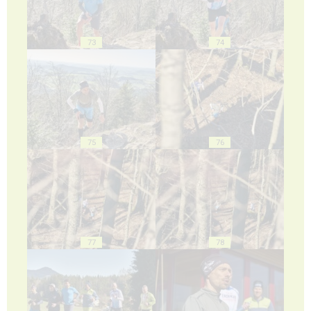
73
74
75
76
77
78