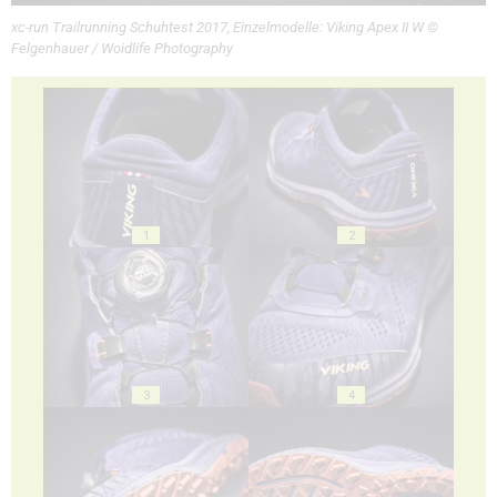
xc-run Trailrunning Schuhtest 2017, Einzelmodelle: Viking Apex II W ©
Felgenhauer / Woidlife Photography
1
2
3
4