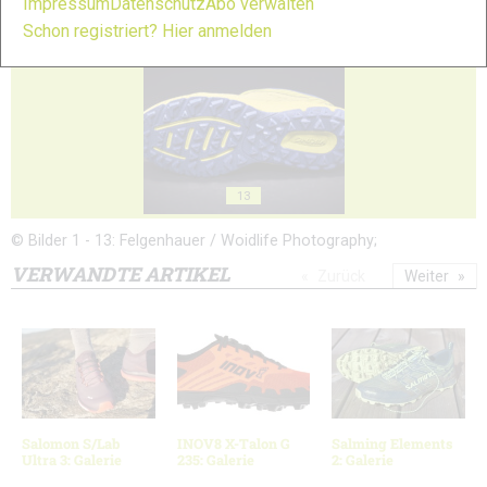
Impressum
Datenschutz
Abo verwalten
Schon registriert? Hier anmelden
11
12
13
© Bilder 1 - 13: Felgenhauer / Woidlife Photography;
VERWANDTE ARTIKEL
Zurück
Weiter
Salomon S/Lab
INOV8 X-Talon G
Salming Elements
Ultra 3: Galerie
235: Galerie
2: Galerie