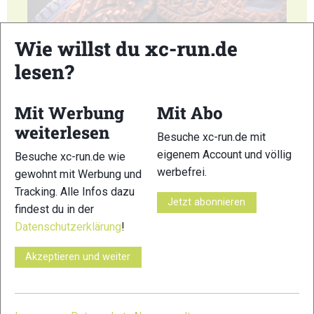
5
6
Wie willst du xc-run.de
lesen?
Mit Werbung
Mit Abo
weiterlesen
Besuche xc-run.de mit
7
8
eigenem Account und völlig
Besuche xc-run.de wie
werbefrei.
gewohnt mit Werbung und
Tracking. Alle Infos dazu
Jetzt abonnieren
findest du in der
Datenschutzerklärung
!
9
10
Akzeptieren und weiter