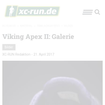
XC-RUN.DE
»
MATERIAL
»
TRAILSCHUH-TEST
»
BILDER
Viking Apex II: Galerie
Bilder
XC-RUN Redaktion
-
21. April 2017