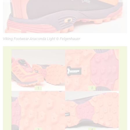
Viking Footwear Anaconda Light © Felgenhauer
1
2
3
4