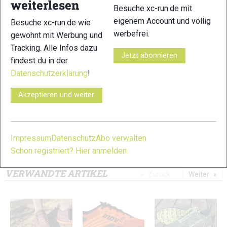
weiterlesen
Besuche xc-run.de mit
eigenem Account und völlig
Besuche xc-run.de wie
werbefrei.
gewohnt mit Werbung und
Tracking. Alle Infos dazu
Jetzt abonnieren
findest du in der
11
12
Datenschutzerklärung
!
Akzeptieren und weiter
Impressum
Datenschutz
Abo verwalten
13
14
Schon registriert? Hier anmelden
© Bilder 1 - 14: Felgenhauer;
VERWANDTE ARTIKEL
Zurück
Weiter