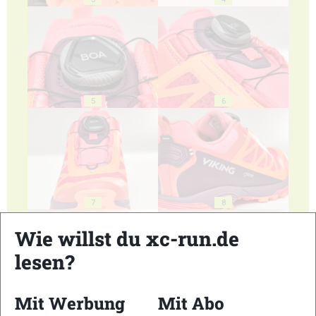
5
6
7
8
Wie willst du xc-run.de
lesen?
Mit Werbung
Mit Abo
9
10