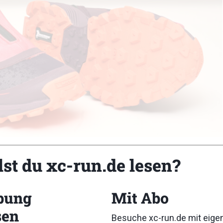
lst du xc-run.de lesen?
bung
Mit Abo
sen
Besuche xc-run.de mit eig