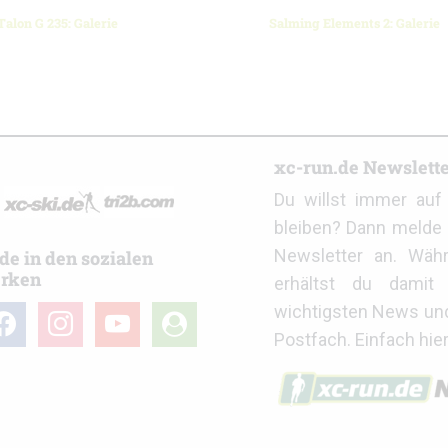
alon G 235: Galerie
Salming Elements 2: Galerie
r
xc-run.de Newslett
Du willst immer au
bleiben? Dann melde 
Newsletter an. Wäh
de in den sozialen
rken
erhältst du damit 
wichtigsten News un
cebook
instagram
youtube
user-
Postfach. Einfach hie
circle