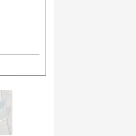
5
urück
Weiter