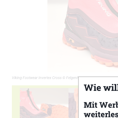
Viking Footwear Invertex Cross © Felgenhauer
Wie wil
Mit Wer
weiterle