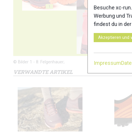
Besuche xc-run.
1
2
Werbung und Tra
findest du in de
Akzeptieren und 
6
© Bilder 1 - 8: Felgenhauer;
Impressum
Dat
VERWANDTE ARTIKEL