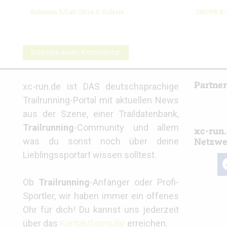
Salomon S/Lab Ultra 3: Galerie
INOV8 X-T
Schreibe einen Kommentar
Partne
xc-run.de ist DAS deutschsprachige
Trailrunning-Portal mit aktuellen News
aus der Szene, einer Traildatenbank,
Trailrunning
-Community und allem
xc-run.
Netzwe
was du sonst noch über deine
Lieblingssportart wissen solltest.
fa
Ob
Trailrunning
-Anfänger oder Profi-
Sportler, wir haben immer ein offenes
Ohr für dich! Du kannst uns jederzeit
über das
Kontaktformular
erreichen.