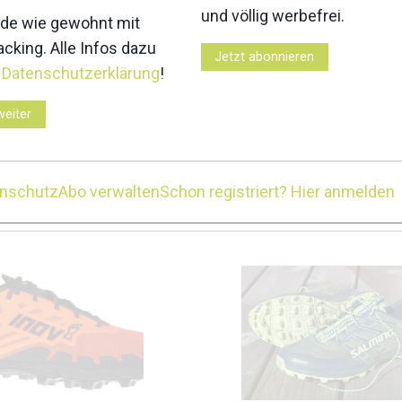
und völlig werbefrei.
de wie gewohnt mit
3
4
cking. Alle Infos dazu
Jetzt abonnieren
r
Datenschutzerklärung
!
weiter
7
8
enschutz
Abo verwalten
Schon registriert? Hier anmelden
Z