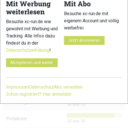
Mit Werbung
Mit Abo
3
4
weiterlesen
Besuche xc-run.de mit
eigenem Account und völlig
Besuche xc-run.de wie
werbefrei.
gewohnt mit Werbung und
Tracking. Alle Infos dazu
Jetzt abonnieren
findest du in der
5
6
Datenschutzerklärung
!
© Bilder 1 - 6: Felgenhauer;
Akzeptieren und weiter
TESTERGEBNIS
Verarbeitung
Impressum
Datenschutz
Abo verwalten
14 von 15
Schon registriert? Hier anmelden
Schnürung
10 von 15
Protektion
13 von 15