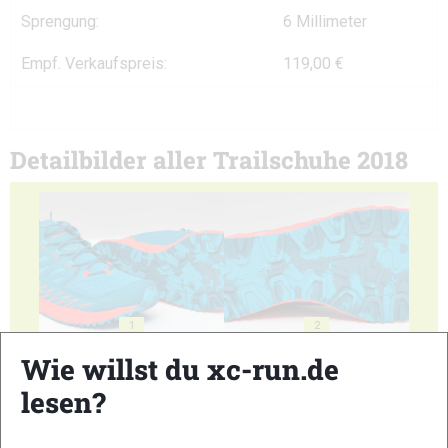
Sprengung:
6 Millimeter
Empf. Verkaufspreis:
119,00 €
Detailbilder aller Trailschuhe 2018
1
2
Wie willst du xc-run.de
lesen?