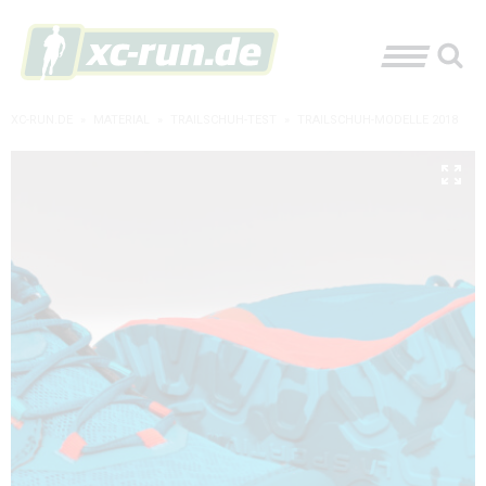
XC-RUN.DE
»
MATERIAL
»
TRAILSCHUH-TEST
»
TRAILSCHUH-MODELLE 2018