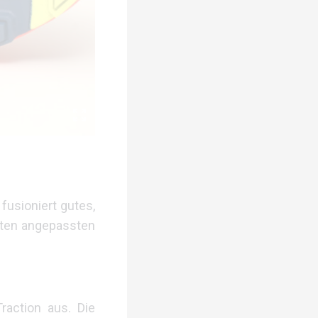
fusioniert gutes,
kten angepassten
raction aus. Die