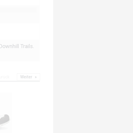
wnhill Trails.
urück
Weiter