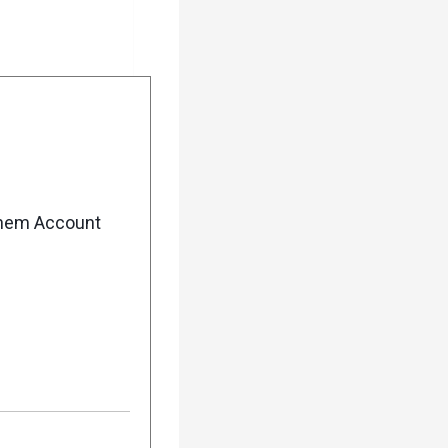
enem Account
5