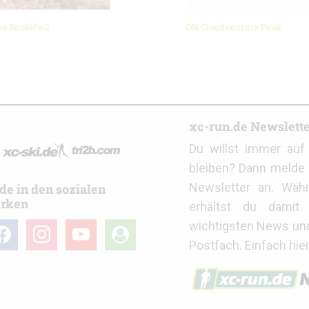
va Bushido 2
ON Cloudventure Peak
r
xc-run.de Newslett
Du willst immer au
bleiben? Dann melde 
Newsletter an. Wäh
de in den sozialen
rken
erhältst du damit 
wichtigsten News un
cebook
instagram
youtube
user-
Postfach. Einfach hie
circle