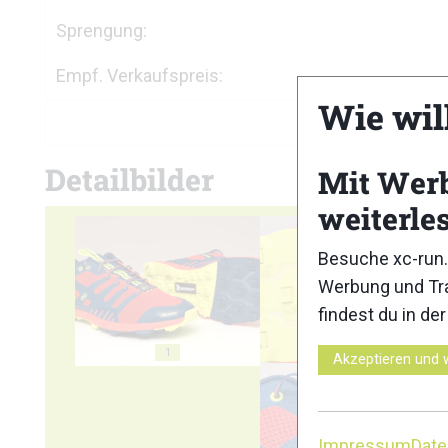
Sprengung:
Empf. Verkaufspreis:
Wie wil
Detailbilder
Mit Wer
weiterle
Besuche xc-run.
Werbung und Tra
findest du in de
1
2
Akzeptieren und 
Impressum
Dat