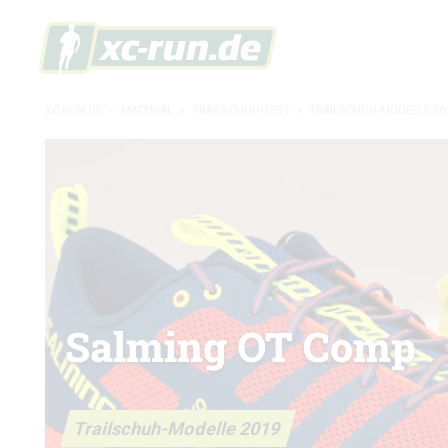
XC-RUN.DE
»
MATERIAL
»
TRAILSCHUH-TEST
»
TRAILSCHUH-MODELLE 20
Salming OT Comp
Trailschuh-Modelle 2019