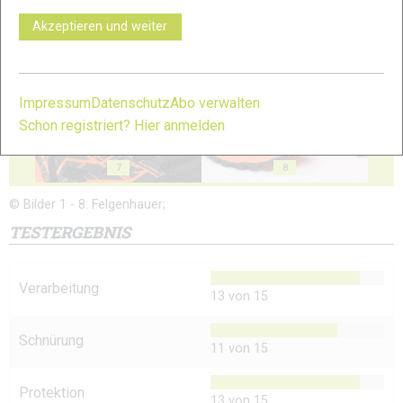
Akzeptieren und weiter
5
6
Impressum
Datenschutz
Abo verwalten
Schon registriert? Hier anmelden
7
8
© Bilder 1 - 8: Felgenhauer;
TESTERGEBNIS
Verarbeitung
13 von 15
Schnürung
11 von 15
Protektion
13 von 15