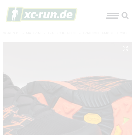
XC-RUN.DE
»
MATERIAL
»
TRAILSCHUH-TEST
»
TRAILSCHUH-MODELLE 2018