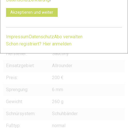
Akzeptieren und weiter
Saucony Endorphin Rift © xc-run.de
Impressum
Datenschutz
Abo verwalten
TECHNISCHE DATEN
Schon registriert? Hier anmelden
Hersteller:
Saucony
Einsatzgebiet:
Allrounder
Preis:
200 €
Sprengung:
6 mm
Gewicht:
260 g
Schnürsystem:
Schuhbänder
Fußtyp:
normal