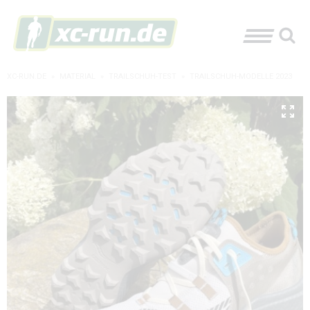
XC-RUN.DE
»
MATERIAL
»
TRAILSCHUH-TEST
»
TRAILSCHUH-MODELLE 2023