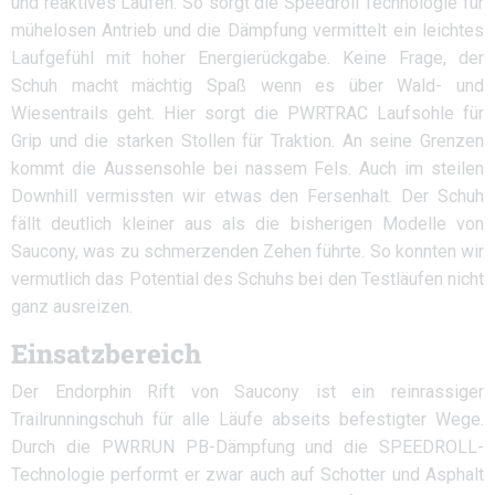
und reaktives Laufen. So sorgt die Speedroll Technologie für
mühelosen Antrieb und die Dämpfung vermittelt ein leichtes
Laufgefühl mit hoher Energierückgabe. Keine Frage, der
Schuh macht mächtig Spaß wenn es über Wald- und
Wiesentrails geht. Hier sorgt die PWRTRAC Laufsohle für
Grip und die starken Stollen für Traktion. An seine Grenzen
kommt die Aussensohle bei nassem Fels. Auch im steilen
Downhill vermissten wir etwas den Fersenhalt. Der Schuh
fällt deutlich kleiner aus als die bisherigen Modelle von
Saucony, was zu schmerzenden Zehen führte. So konnten wir
vermutlich das Potential des Schuhs bei den Testläufen nicht
ganz ausreizen.
Einsatzbereich
Der Endorphin Rift von Saucony ist ein reinrassiger
Trailrunningschuh für alle Läufe abseits befestigter Wege.
Durch die PWRRUN PB-Dämpfung und die SPEEDROLL-
Technologie performt er zwar auch auf Schotter und Asphalt