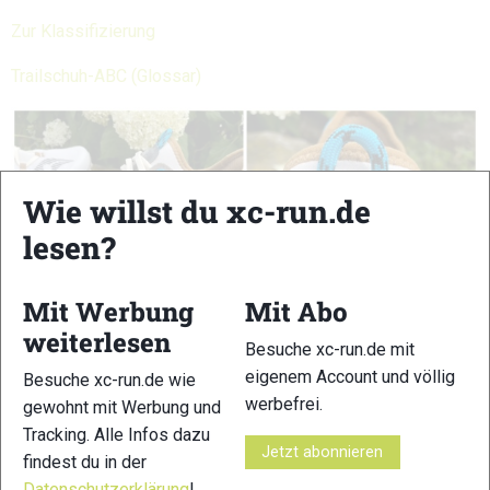
Zur Klassifizierung
Trailschuh-ABC (Glossar)
Wie willst du xc-run.de
lesen?
Mit Werbung
Mit Abo
weiterlesen
Besuche xc-run.de mit
eigenem Account und völlig
Besuche xc-run.de wie
werbefrei.
gewohnt mit Werbung und
Tracking. Alle Infos dazu
Jetzt abonnieren
findest du in der
Datenschutzerklärung
!