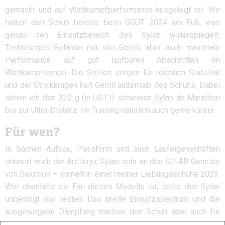
gemacht und auf Wettkampfperformance ausgelegt ist. Wir
hatten den Schuh bereits beim GGUT 2024 am Fuß, was
genau den Einsatzbereich des Sylan widerspiegelt:
Technisches Gelände mit viel Geröll, aber auch maximale
Performance auf gut laufbaren Abschnitten im
Wettkampftempo. Die Stollen sorgen für reichlich Stabilität
und der Strickkragen hält Geröll außerhalb des Schuhs. Dabei
sehen wir den 320 g (in US11) schweren Sylan ab Marathon
bis zur Ultra-Distanz. Im Training natürlich auch gerne kürzer.
Für wen?
In Sachen Aufbau, Passform und auch Laufeigenschaften
erinnert mich der Arc’teryx Sylan sehr an den S/LAB Genesis
von Salomon – immerhin einer meiner Lieblingsschuhe 2023.
Wer ebenfalls ein Fan dieses Modells ist, sollte den Sylan
unbedingt mal testen. Das breite Einsatzspektrum und die
ausgewogene Dämpfung machen den Schuh aber auch für
Hobbyläufer interessant. Unser Geheimtipp 2024!