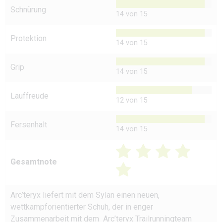
Schnürung
14 von 15
Protektion
14 von 15
Grip
14 von 15
Lauffreude
12 von 15
Fersenhalt
14 von 15
Gesamtnote
Arc’teryx liefert mit dem Sylan einen neuen,
wettkampforientierter Schuh, der in enger
Zusammenarbeit mit dem Arc’teryx Trailrunningteam