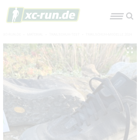
XC-RUN.DE
»
MATERIAL
»
TRAILSCHUH-TEST
»
TRAILSCHUH-MODELLE 2024